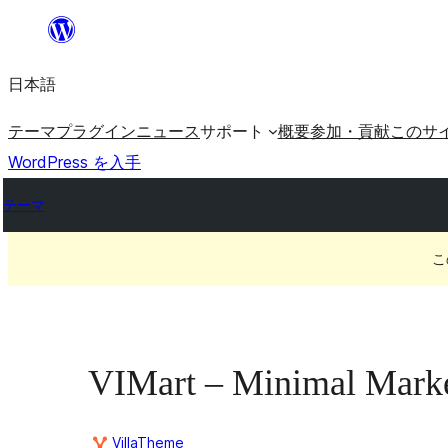
内
容
日本語
を
ス
テーマ
プラグイン
ニュース
サポート
概要
参加・貢献
このサ
キ
WordPress を入手
ッ
テーマ
プ
こ
VIMart – Minimal Mark
VillaTheme