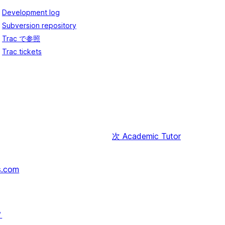
Development log
Subversion repository
Trac で参照
Trac tickets
次
Academic Tutor
s.com
↗