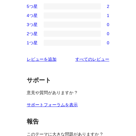
5つ星
2
2
4つ星
1
5-
1
3つ星
0
星
4-
0
レ
2つ星
0
星
3-
0
ビ
レ
1つ星
0
星
2-
0
ュ
ビ
レ
星
1-
ー
ュ
を
レビューを追加
すべてのレビュー
ビ
レ
星
ー
見
ュ
ビ
レ
る
ー
ュ
ビ
サポート
ー
ュ
意見や質問がありますか ?
ー
サポートフォーラムを表示
報告
このテーマに大きな問題がありますか ?