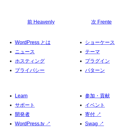
前
Heavenly
次
Frente
WordPress とは
ショーケース
ニュース
テーマ
ホスティング
プラグイン
プライバシー
パターン
Learn
参加・貢献
サポート
イベント
開発者
寄付
↗
WordPress.tv
↗
Swag
↗