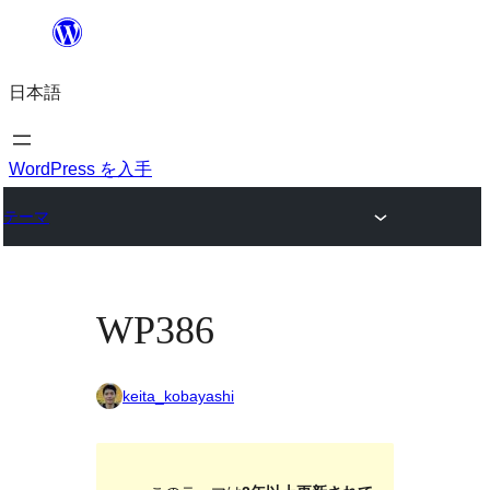
内
容
日本語
を
ス
キ
WordPress を入手
ッ
テーマ
プ
WP386
keita_kobayashi