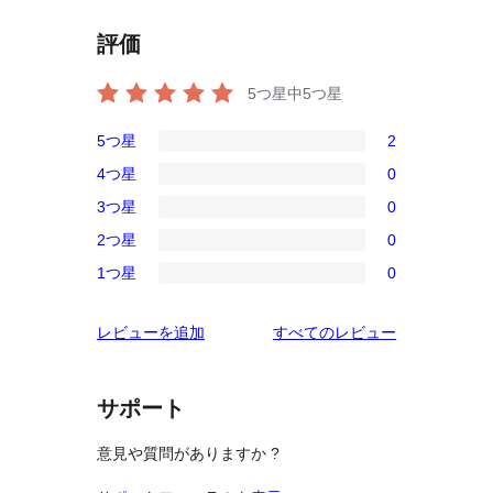
評価
5つ星中
5
つ星
5つ星
2
2
4つ星
0
5-
0
3つ星
0
星
4-
0
レ
2つ星
0
星
3-
0
ビ
レ
1つ星
0
星
2-
0
ュ
ビ
レ
星
1-
ー
ュ
を
レビューを追加
すべてのレビュー
ビ
レ
星
ー
見
ュ
ビ
レ
る
ー
ュ
ビ
サポート
ー
ュ
意見や質問がありますか ?
ー