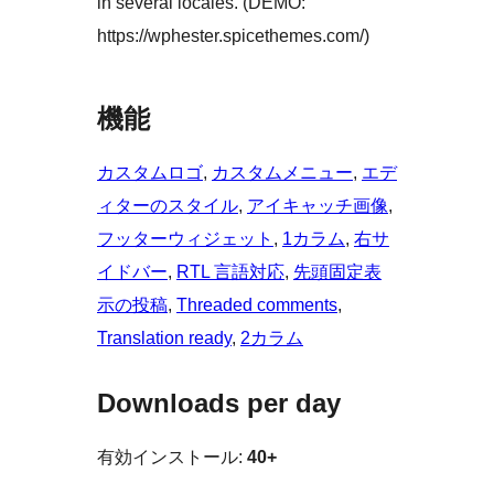
in several locales. (DEMO:
https://wphester.spicethemes.com/)
機能
カスタムロゴ
, 
カスタムメニュー
, 
エデ
ィターのスタイル
, 
アイキャッチ画像
, 
フッターウィジェット
, 
1カラム
, 
右サ
イドバー
, 
RTL 言語対応
, 
先頭固定表
示の投稿
, 
Threaded comments
, 
Translation ready
, 
2カラム
Downloads per day
有効インストール:
40+