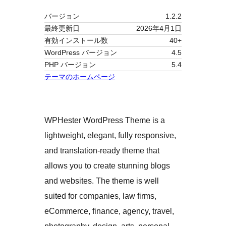
バージョン
1.2.2
最終更新日
2026年4月1日
有効インストール数
40+
WordPress バージョン
4.5
PHP バージョン
5.4
テーマのホームページ
WPHester WordPress Theme is a
lightweight, elegant, fully responsive,
and translation-ready theme that
allows you to create stunning blogs
and websites. The theme is well
suited for companies, law firms,
eCommerce, finance, agency, travel,