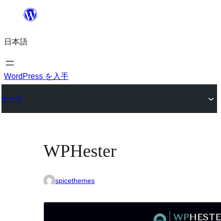
内
容
日本語
を
ス
キ
WordPress を入手
ッ
テーマ
プ
WPHester
spicethemes