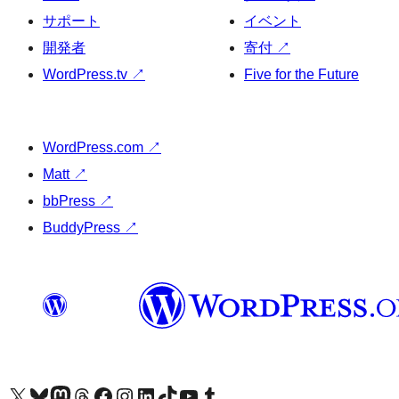
サポート
イベント
開発者
寄付
↗
WordPress.tv
↗
Five for the Future
WordPress.com
↗
Matt
↗
bbPress
↗
BuddyPress
↗
X (旧 Twitter) アカウントへ
Bluesky アカウントへ
Mastodon アカウントへ
Threads アカウントへ
Facebook ページへ
Instagram アカウントへ
LinkedIn アカウントへ
TikTok アカウントへ
YouTube チャンネルへ
Tumblr アカウントへ