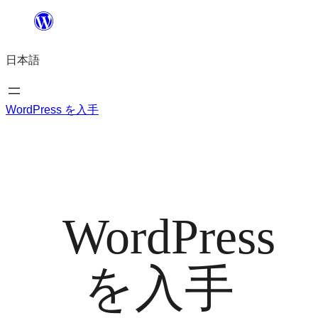
内
容
日本語
を
ス
キ
WordPress を入手
ッ
プ
WordPress
を入手