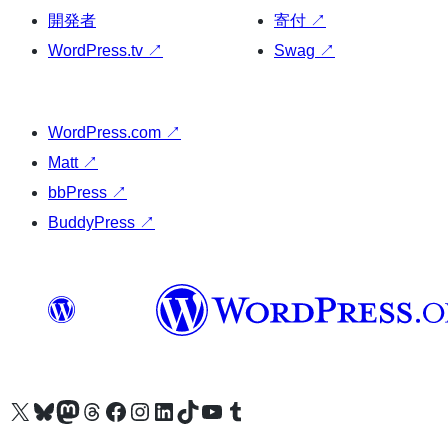
開発者
寄付
↗
WordPress.tv
↗
Swag
↗
WordPress.com
↗
Matt
↗
bbPress
↗
BuddyPress
↗
X (旧 Twitter) アカウントへ
Bluesky アカウントへ
Mastodon アカウントへ
Threads アカウントへ
Facebook ページへ
Instagram アカウントへ
LinkedIn アカウントへ
TikTok アカウントへ
YouTube チャンネルへ
Tumblr アカウントへ