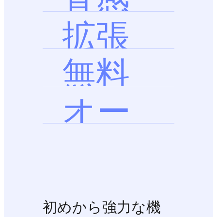
的
拡張
可能
無料
オー
プン
初めから強力な機