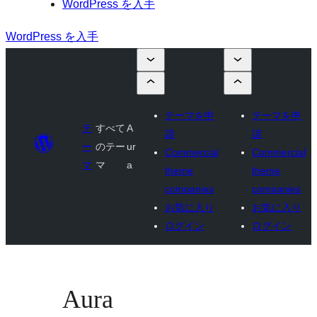
WordPress を入手
WordPress を入手
テーマを申
テーマを申
テ
すべて
A
請
請
ー
のテー
ur
Commercial
Commercial
マ
マ
a
theme
theme
companies
companies
お気に入り
お気に入り
ログイン
ログイン
Aura