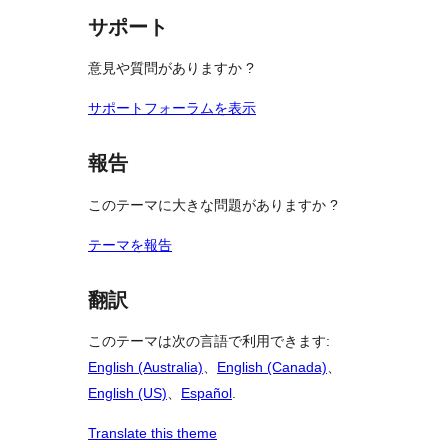
る
ー
ュ
ビ
サポート
ー
ュ
意見や質問がありますか ?
ー
サポートフォーラムを表示
報告
このテーマに大きな問題がありますか ?
テーマを報告
翻訳
このテーマは次の言語で利用できます:
English (Australia)
、
English (Canada)
、
English (US)
、
Español
.
Translate this theme