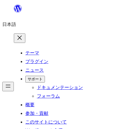
内
容
日本語
を
ス
キ
ッ
テーマ
プ
プラグイン
ニュース
サポート
ドキュメンテーション
フォーラム
概要
参加・貢献
このサイトについて