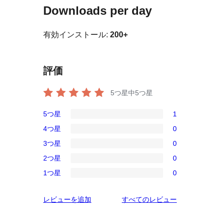
Downloads per day
有効インストール:
200+
評価
5つ星中
5
つ星
5つ星
1
1
4つ星
0
5-
0
3つ星
0
星
4-
0
レ
2つ星
0
星
3-
0
ビ
レ
1つ星
0
星
2-
0
ュ
ビ
レ
星
1-
ー
ュ
を
レビューを追加
すべてのレビュー
ビ
レ
星
ー
見
ュ
ビ
レ