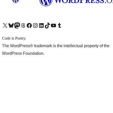
X (旧 Twitter) アカウントへ
Bluesky アカウントへ
Mastodon アカウントへ
Threads アカウントへ
Facebook ページへ
Instagram アカウントへ
LinkedIn アカウントへ
TikTok アカウントへ
YouTube チャンネルへ
Tumblr アカウントへ
Code is Poetry.
The WordPress® trademark is the intellectual property of the
WordPress Foundation.