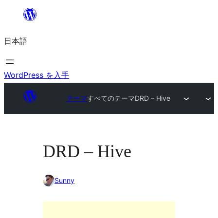
内
容
日本語
を
ス
キ
WordPress を入手
ッ
テーマ
すべてのテーマ
DRD – Hive
プ
DRD – Hive
Sunny