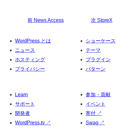
前
News Access
次
StoreX
WordPress とは
ショーケース
ニュース
テーマ
ホスティング
プラグイン
プライバシー
パターン
Learn
参加・貢献
サポート
イベント
開発者
寄付
↗
WordPress.tv
↗
Swag
↗