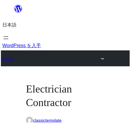
内
容
日本語
を
ス
キ
WordPress を入手
ッ
テーマ
プ
Electrician
Contractor
classictemplate