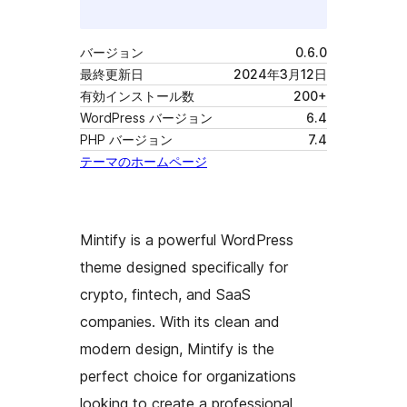
バージョン
0.6.0
最終更新日
2024年3月12日
有効インストール数
200+
WordPress バージョン
6.4
PHP バージョン
7.4
テーマのホームページ
Mintify is a powerful WordPress
theme designed specifically for
crypto, fintech, and SaaS
companies. With its clean and
modern design, Mintify is the
perfect choice for organizations
looking to create a professional