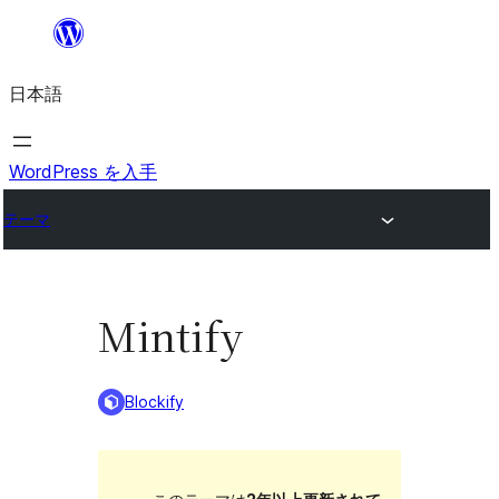
内
容
日本語
を
ス
キ
WordPress を入手
ッ
テーマ
プ
Mintify
Blockify