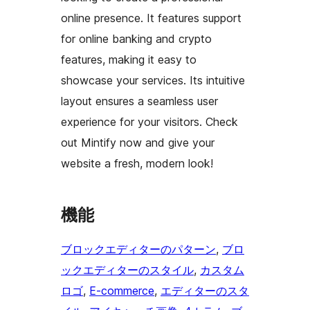
online presence. It features support
for online banking and crypto
features, making it easy to
showcase your services. Its intuitive
layout ensures a seamless user
experience for your visitors. Check
out Mintify now and give your
website a fresh, modern look!
機能
ブロックエディターのパターン
, 
ブロ
ックエディターのスタイル
, 
カスタム
ロゴ
, 
E-commerce
, 
エディターのスタ