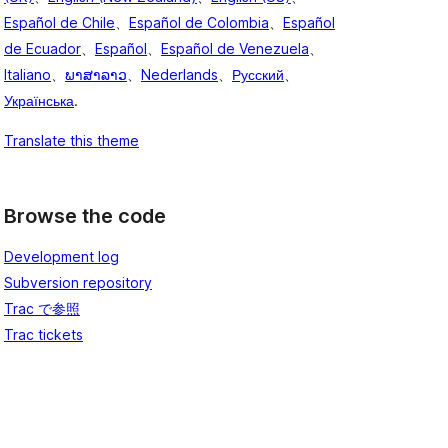
Español de Chile
、
Español de Colombia
、
Español
de Ecuador
、
Español
、
Español de Venezuela
、
Italiano
、
ພາສາລາວ
、
Nederlands
、
Русский
、
Українська
.
Translate this theme
Browse the code
Development log
Subversion repository
Trac で参照
Trac tickets