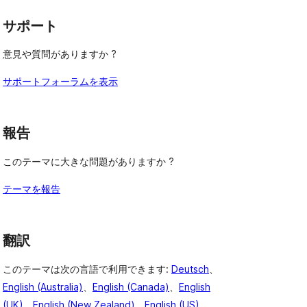
ー
ュ
ビ
ー
サポート
ュ
ー
意見や質問がありますか ?
サポートフォーラムを表示
報告
このテーマに大きな問題がありますか ?
テーマを報告
翻訳
このテーマは次の言語で利用できます:
Deutsch
、
English (Australia)
、
English (Canada)
、
English
(UK)
、
English (New Zealand)
、
English (US)
、