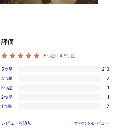
評価
f
5つ星中
4.8
つ星
5つ星
213
l
213
4つ星
2
5-
2
3つ星
1
s
星
4-
1
レ
2つ星
1
星
3-
1
ビ
レ
1つ星
7
星
2-
7
ュ
ビ
レ
星
1-
ー
ュ
を
レビューを追加
すべてのレビュー
ビ
レ
星
ー
見
ュ
ビ
レ
る