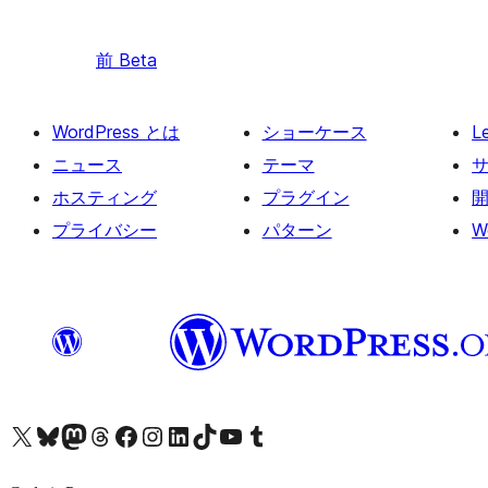
前
Beta
WordPress とは
ショーケース
L
ニュース
テーマ
ホスティング
プラグイン
プライバシー
パターン
W
X (旧 Twitter) アカウントへ
Bluesky アカウントへ
Mastodon アカウントへ
Threads アカウントへ
Facebook ページへ
Instagram アカウントへ
LinkedIn アカウントへ
TikTok アカウントへ
YouTube チャンネルへ
Tumblr アカウントへ