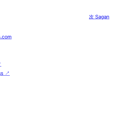
次
Sagan
s.com
↗
ss
↗