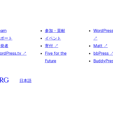
earn
参加・貢献
WordPres
サポート
イベント
↗
開発者
寄付
↗
Matt
↗
ordPress.tv
↗
Five for the
bbPress
Future
BuddyPre
日本語