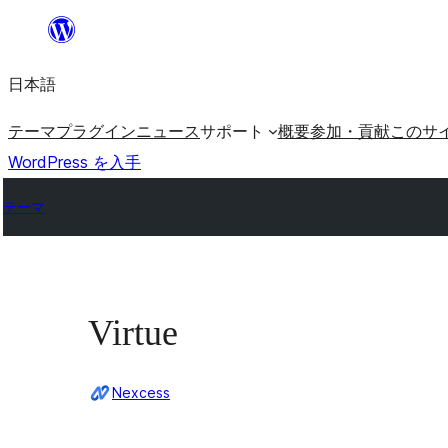
内
容
日本語
を
ス
テーマ
プラグイン
ニュース
サポート
概要
参加・貢献
このサ
キ
WordPress を入手
ッ
テーマ
プ
Virtue
Nexcess