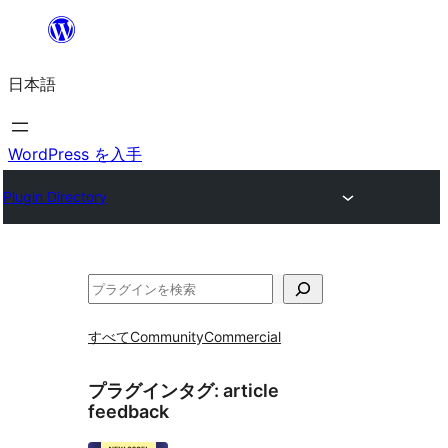
内
容
日本語
を
ス
キ
WordPress を入手
ッ
Plugin Directory
プ
検
索
すべて
Community
Commercial
プラグインタグ:
article
feedback