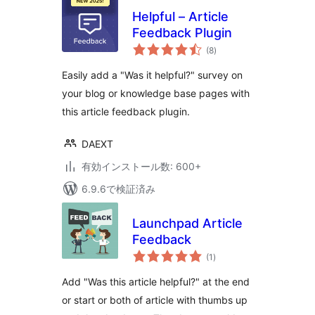
Helpful – Article
Feedback Plugin
個
(8
)
の
評
価
Easily add a "Was it helpful?" survey on
your blog or knowledge base pages with
this article feedback plugin.
DAEXT
有効インストール数: 600+
6.9.6で検証済み
Launchpad Article
Feedback
個
(1
)
の
評
価
Add "Was this article helpful?" at the end
or start or both of article with thumbs up