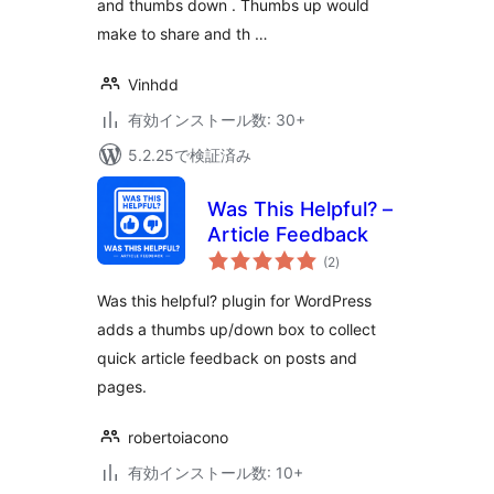
and thumbs down . Thumbs up would
make to share and th …
Vinhdd
有効インストール数: 30+
5.2.25で検証済み
Was This Helpful? –
Article Feedback
個
(2
)
の
評
価
Was this helpful? plugin for WordPress
adds a thumbs up/down box to collect
quick article feedback on posts and
pages.
robertoiacono
有効インストール数: 10+