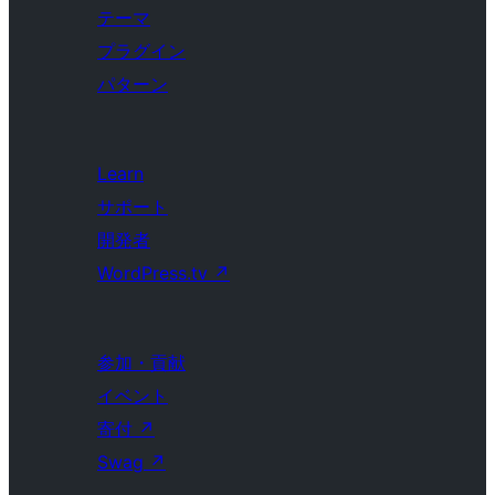
テーマ
プラグイン
パターン
Learn
サポート
開発者
WordPress.tv
↗
参加・貢献
イベント
寄付
↗
Swag
↗