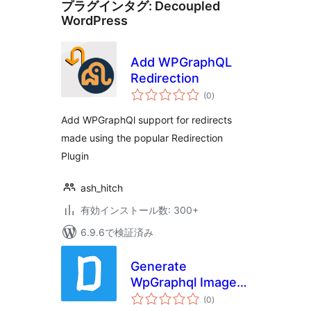
プラグインタグ:
Decoupled
WordPress
Add WPGraphQL
Redirection
個
(0
)
の
評
価
Add WPGraphQl support for redirects
made using the popular Redirection
Plugin
ash_hitch
有効インストール数: 300+
6.9.6で検証済み
Generate
WpGraphql Image
個
DataUrl
(0
)
の