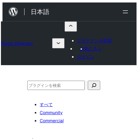
内
日本語
容
を
ス
プラグインを申請
Plugin Directory
キ
お気に入り
ッ
ログイン
プ
検
索
すべて
Community
Commercial