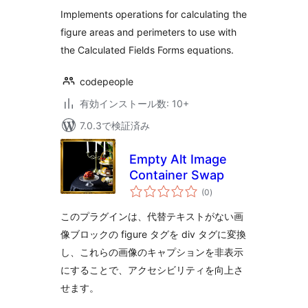
評
価
Implements operations for calculating the
figure areas and perimeters to use with
the Calculated Fields Forms equations.
codepeople
有効インストール数: 10+
7.0.3で検証済み
Empty Alt Image
Container Swap
個
(0
)
の
評
価
このプラグインは、代替テキストがない画
像ブロックの figure タグを div タグに変換
し、これらの画像のキャプションを非表示
にすることで、アクセシビリティを向上さ
せます。