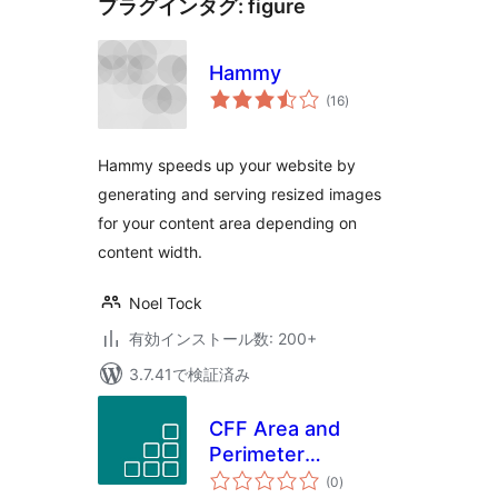
プラグインタグ:
figure
Hammy
個
(16
)
の
評
価
Hammy speeds up your website by
generating and serving resized images
for your content area depending on
content width.
Noel Tock
有効インストール数: 200+
3.7.41で検証済み
CFF Area and
Perimeter
個
Operations
(0
)
の