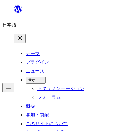
内
容
日本語
を
ス
キ
ッ
テーマ
プ
プラグイン
ニュース
サポート
ドキュメンテーション
フォーラム
概要
参加・貢献
このサイトについて