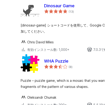
Dinosaur Game
個
(13
)
の
評
価
[dinosaur-game] ショートコードを使用して、Googl
加してください。
Chris David Miles
有効インストール数: 1,000+
7.0.
WHA Puzzle
個
(8
)
の
評
価
Puzzle – puzzle game, which is a mosaic that you wa
fragments of the pattern of various shapes.
Oleksandr Chumak
有効インストール数: 200+
5.5.