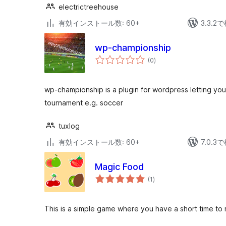
electrictreehouse
有効インストール数: 60+
3.3.
wp-championship
個
(0
)
の
評
価
wp-championship is a plugin for wordpress letting yo
tournament e.g. soccer
tuxlog
有効インストール数: 60+
7.0.
Magic Food
個
(1
)
の
評
価
This is a simple game where you have a short time to