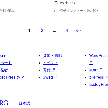
Voidstack
18で検証済み
有効インストール数: 40+
1
2
4
…
次へ
earn
参加・貢献
WordPres
サポート
イベント
↗
開発者
寄付
↗
Matt
↗
ordPress.tv
↗
Swag
↗
bbPress
BuddyPre
日本語