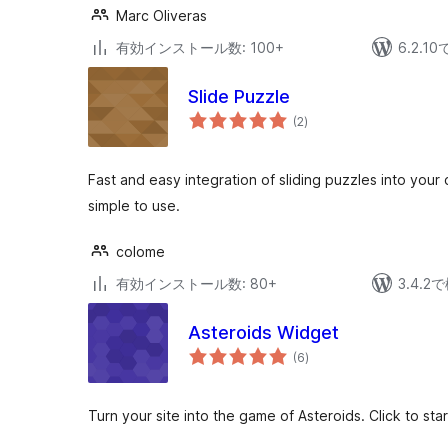
Marc Oliveras
有効インストール数: 100+
6.2.
Slide Puzzle
個
(2
)
の
評
価
Fast and easy integration of sliding puzzles into your c
simple to use.
colome
有効インストール数: 80+
3.4.
Asteroids Widget
個
(6
)
の
評
価
Turn your site into the game of Asteroids. Click to st