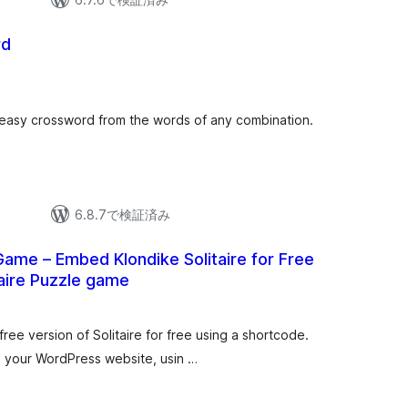
rd
easy crossword from the words of any combination.
6.8.7で検証済み
 Game – Embed Klondike Solitaire for Free
taire Puzzle game
ree version of Solitaire for free using a shortcode.
n your WordPress website, usin …