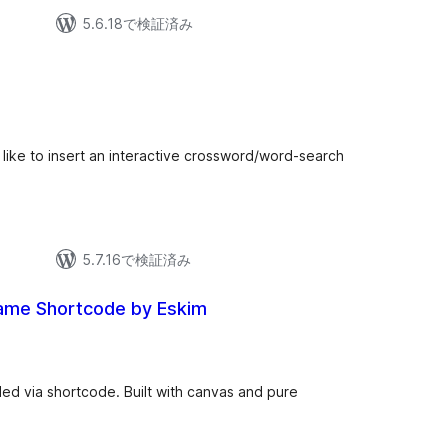
5.6.18で検証済み
 like to insert an interactive crossword/word-search
5.7.16で検証済み
ame Shortcode by Eskim
d via shortcode. Built with canvas and pure