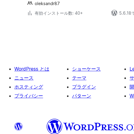
oleksandr87
有効インストール数: 40+
5.6.
投
稿
の
ペ
ー
WordPress とは
ショーケース
L
ジ
送
ニュース
テーマ
り
ホスティング
プラグイン
プライバシー
パターン
W