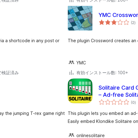
YMC Crosswo
個
(2
)
の
評
価
ia a shortcode in any post or
The plugin Crossword creates an 
YMC
18で検証済み
有効インストール数: 100+
Solitaire Card
– Ad-free Soli
個
(0
)
の
評
価
lay the jumping T-rex game right
This plugin lets you embed an ad-f
Easily embed Klondike Solitaire o
onlinesolitaire