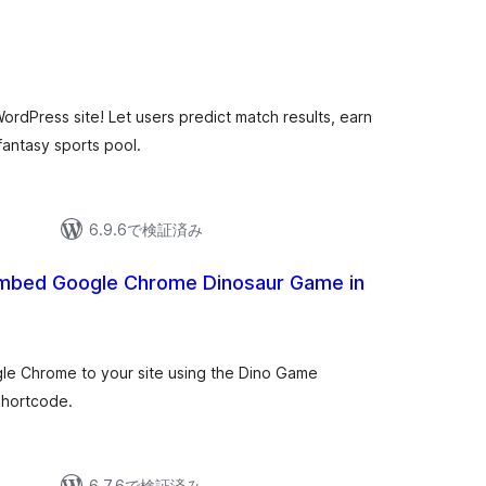
個
)
の
評
価
dPress site! Let users predict match results, earn
fantasy sports pool.
6.9.6で検証済み
mbed Google Chrome Dinosaur Game in
le Chrome to your site using the Dino Game
shortcode.
6.7.6で検証済み