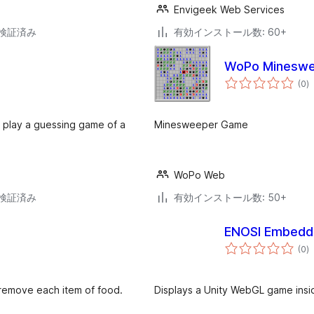
Envigeek Web Services
2で検証済み
有効インストール数: 60+
WoPo Minesw
個
(0
)
の
評
価
u play a guessing game of a
Minesweeper Game
WoPo Web
3で検証済み
有効インストール数: 50+
ENOSI Embedde
個
(0
)
の
評
価
 remove each item of food.
Displays a Unity WebGL game insi