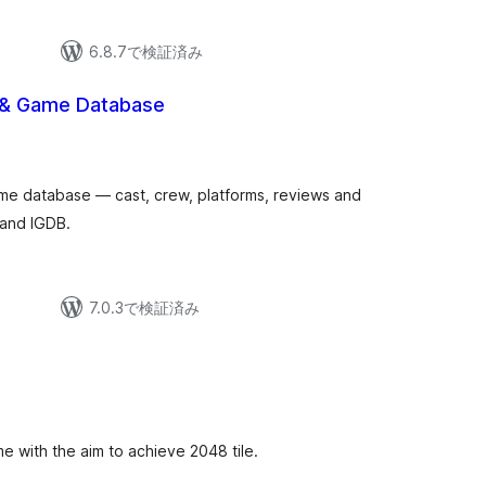
6.8.7で検証済み
 & Game Database
個
の
評
価
me database — cast, crew, platforms, reviews and
 and IGDB.
7.0.3で検証済み
 with the aim to achieve 2048 tile.