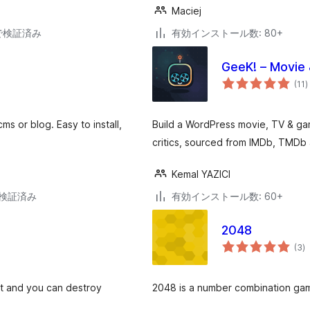
Maciej
10で検証済み
有効インストール数: 80+
GeeK! – Movie
(11
)
ms or blog. Easy to install,
Build a WordPress movie, TV & ga
critics, sourced from IMDb, TMDb
Kemal YAZICI
2で検証済み
有効インストール数: 60+
2048
個
(3
)
の
評
価
art and you can destroy
2048 is a number combination game