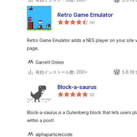
Retro Game Emulator
個
(4
)
の
評
価
Retro Game Emulator adds a NES player on your site v
page.
Garrett Grimm
有効インストール数: 200+
5.6.
Block-a-saurus
個
(2
)
の
評
価
Block-a-saurus is a Gutenberg block that lets users p
within a post!
alphaparticlecode