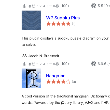
有効インストール数: 100+
5.5.
WP Sudoku Plus
個
(1
)
の
評
価
This plugin displays a sudoku puzzle diagram on your w
to solve.
Jacob N. Breetvelt
有効インストール数: 100+
6.9.
Hangman
個
(3
)
の
評
価
A cool version of the traditional hangman. Dictionar
words. Powered by the jQuery library, AJAX and PHP.