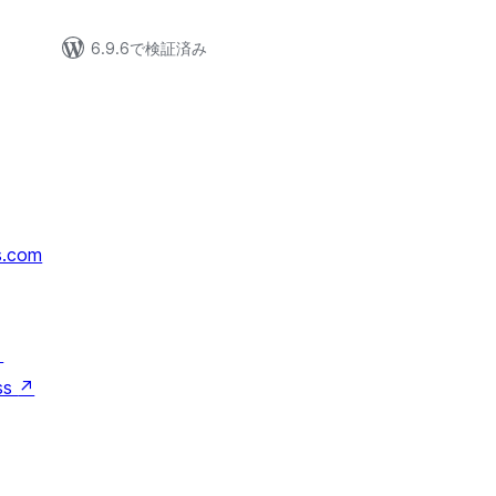
6.9.6で検証済み
s.com
↗
ss
↗