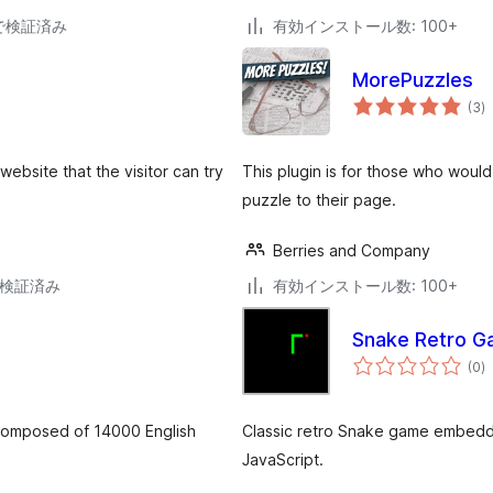
19で検証済み
有効インストール数: 100+
MorePuzzles
個
(3
)
の
評
価
ebsite that the visitor can try
This plugin is for those who would
puzzle to their page.
Berries and Company
6で検証済み
有効インストール数: 100+
Snake Retro G
個
(0
)
の
評
価
y composed of 14000 English
Classic retro Snake game embedde
JavaScript.