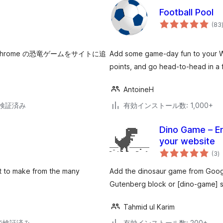
Football Pool
(83
e Chrome の恐竜ゲームをサイトに追
Add some game-day fun to your Wor
points, and go head-to-head in a 
AntoineH
3で検証済み
有効インストール数: 1,000+
Dino Game – E
your website
個
(3
)
の
評
価
nt to make from the many
Add the dinosaur game from Goog
Gutenberg block or [dino-game] 
Tahmid ul Karim
19で検証済み
有効インストール数: 200+