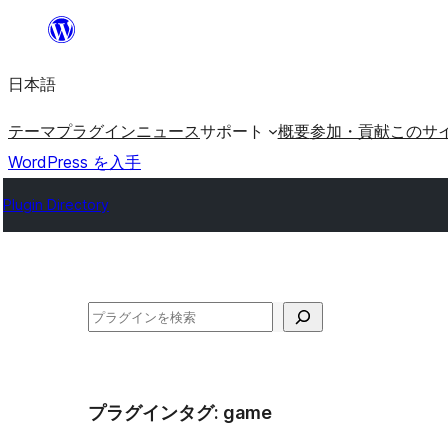
内
容
日本語
を
ス
テーマ
プラグイン
ニュース
サポート
概要
参加・貢献
このサ
キ
WordPress を入手
ッ
Plugin Directory
プ
検
索
プラグインタグ:
game