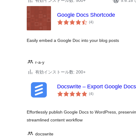
有効インストール数: 500+
5.6.
Google Docs Shortcode
個
(4
)
の
評
価
Easily embed a Google Doc into your blog posts
r-a-y
有効インストール数: 200+
Docswrite – Export Google Docs
個
(4
)
の
評
価
Effortlessly publish Google Docs to WordPress, preservin
streamlined content workflow
docswrite