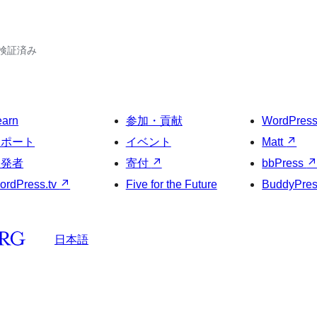
7で検証済み
earn
参加・貢献
WordPres
サポート
イベント
Matt
↗
開発者
寄付
↗
bbPress
ordPress.tv
↗
Five for the Future
BuddyPre
日本語