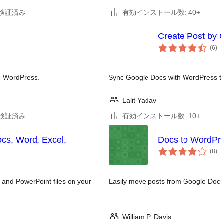
6で検証済み
有効インストール数: 40+
Create Post by
個
(6
)
の
評
価
to WordPress.
Sync Google Docs with WordPress t
Lalit Yadav
9で検証済み
有効インストール数: 10+
s, Word, Excel,
Docs to WordPr
個
(8
)
の
評
価
and PowerPoint files on your
Easily move posts from Google Doc
William P. Davis