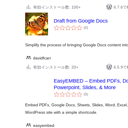
有効インストール数: 100+
6.7.
Draft from Google Docs
個
(0
)
の
評
価
Simplify the process of bringing Google Docs content in
davidfcarr
有効インストール数: 20+
6.5.
EasyEMBED – Embed PDFs, Doc
Powerpoint, Slides, & More
個
(0
)
の
評
価
Embed PDFs, Google Docs, Sheets, Slides, Word, Excel, 
WordPress site with a simple shortcode.
easyembed