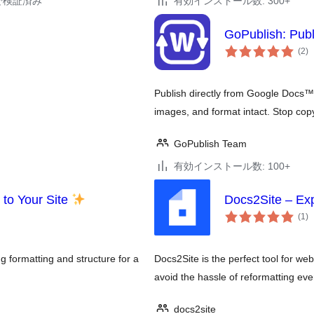
18で検証済み
有効インストール数: 300+
GoPublish: Publ
個
(2
)
の
評
価
Publish directly from Google Docs™ 
images, and format intact. Stop cop
GoPublish Team
有効インストール数: 100+
 to Your Site
Docs2Site – Ex
個
(1
)
の
評
価
g formatting and structure for a
Docs2Site is the perfect tool for we
avoid the hassle of reformatting eve
docs2site