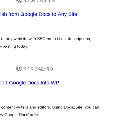
4.7.34で検証済み
ish from Google Docs to Any Site
to any website with SEO meta titles, descriptions,
y-pasting today!
6.9.6で検証済み
port Google Docs Into WP
b content writers and editors. Using Docs2Site, you can
ry Google Docs’ articl …