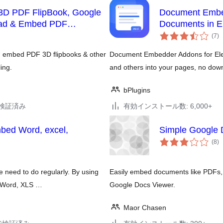
D PDF FlipBook, Google
Document Embe
oad & Embed PDF
Documents in E
個
(7
)
の
評
価
, embed PDF 3D flipbooks & other
Document Embedder Addons for Ele
ing.
and others into your pages, no dow
bPlugins
3で検証済み
有効インストール数: 6,000+
ed Word, excel,
Simple Google 
個
(8
)
の
評
価
need to do regularly. By using
Easily embed documents like PDFs,
, Word, XLS …
Google Docs Viewer.
Maor Chasen