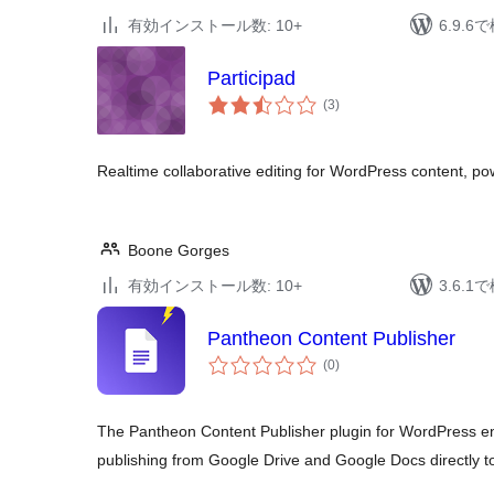
有効インストール数: 10+
6.9.
Participad
個
(3
)
の
評
価
Realtime collaborative editing for WordPress content, po
Boone Gorges
有効インストール数: 10+
3.6.
Pantheon Content Publisher
個
(0
)
の
評
価
The Pantheon Content Publisher plugin for WordPress e
publishing from Google Drive and Google Docs directly t