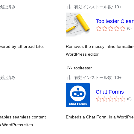
6で検証済み
有効インストール数: 10+
Tooltester Clea
個
(0
)
の
評
価
wered by Etherpad Lite.
Removes the messy inline formattin
WordPress editor.
tooltester
1で検証済み
有効インストール数: 10+
Chat Forms
個
(0
)
の
評
価
nables seamless content
Embeds a Chat Form, in a WordPress
o WordPress sites.