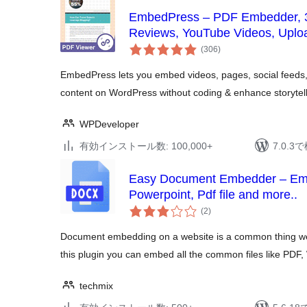
EmbedPress – PDF Embedder, 3
Reviews, YouTube Videos, Upl
個
documents
(306
)
の
評
価
EmbedPress lets you embed videos, pages, social feeds
content on WordPress without coding & enhance storytell
WPDeveloper
有効インストール数: 100,000+
7.0.
Easy Document Embedder – Emb
Powerpoint, Pdf file and more..
個
(2
)
の
評
価
Document embedding on a website is a common thing we 
this plugin you can embed all the common files like PDF
techmix