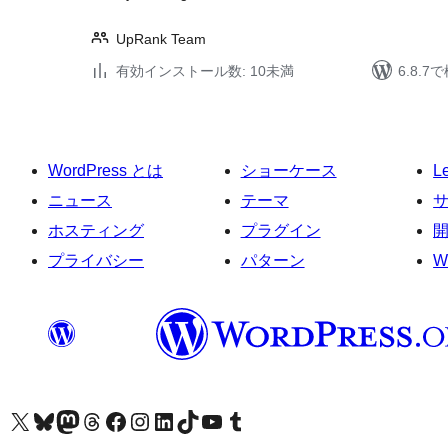
UpRank Team
有効インストール数: 10未満
6.8.
WordPress とは
ショーケース
L
ニュース
テーマ
ホスティング
プラグイン
プライバシー
パターン
W
X (旧 Twitter) アカウントへ
Bluesky アカウントへ
Mastodon アカウントへ
Threads アカウントへ
Facebook ページへ
Instagram アカウントへ
LinkedIn アカウントへ
TikTok アカウントへ
YouTube チャンネルへ
Tumblr アカウントへ