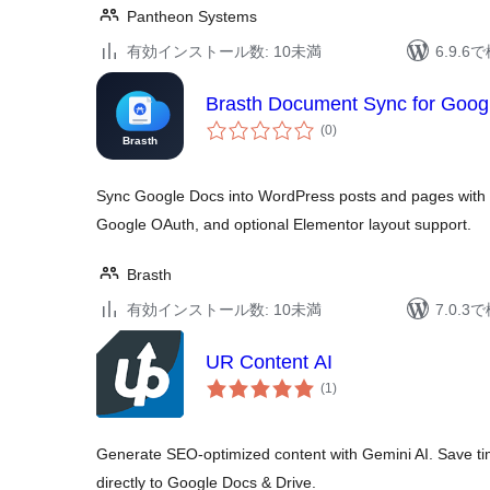
Pantheon Systems
有効インストール数: 10未満
6.9.
Brasth Document Sync for Goog
個
(0
)
の
評
価
Sync Google Docs into WordPress posts and pages with 
Google OAuth, and optional Elementor layout support.
Brasth
有効インストール数: 10未満
7.0.
UR Content AI
個
(1
)
の
評
価
Generate SEO-optimized content with Gemini AI. Save tim
directly to Google Docs & Drive.