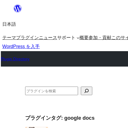
内
容
日本語
を
ス
テーマ
プラグイン
ニュース
サポート
概要
参加・貢献
このサ
キ
WordPress を入手
ッ
Plugin Directory
プ
検
索
プラグインタグ:
google docs