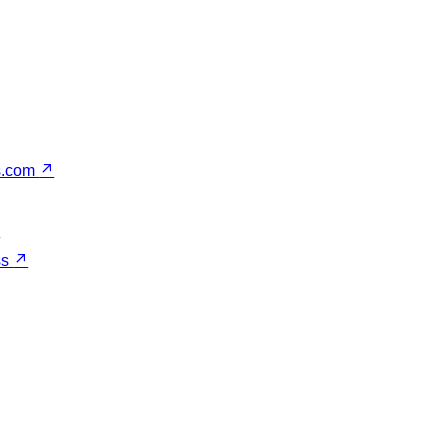
s.com
↗
↗
ss
↗