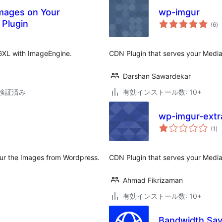
Images on Your
wp-imgur
個
 Plugin
(6
)
の
評
価
GXL with ImageEngine.
CDN Plugin that serves your Media
Darshan Sawardekar
3で検証済み
有効インストール数: 10+
wp-imgur-extr
個
(1
)
の
評
価
gur the Images from Wordpress.
CDN Plugin that serves your Media
Ahmad Fikrizaman
有効インストール数: 10+
Bandwidth Sav