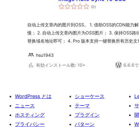
個
(0
)
の
評
価
自动上传文章内的图片到OSS。 1. 借助OSS的CDN能
慢； 2. 自动上传文章内图片为OSS图片； 3. 保持OS
替换域名地址即可； 4. Pro 版本支持一键替换所有历史文
hsu1943
有効インストール数: 10+
6.6.
WordPress とは
ショーケース
L
ニュース
テーマ
ホスティング
プラグイン
プライバシー
パターン
W