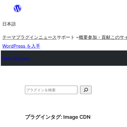
内
容
日本語
を
ス
テーマ
プラグイン
ニュース
サポート
概要
参加・貢献
このサ
キ
WordPress を入手
ッ
Plugin Directory
プ
検
索
プラグインタグ:
Image CDN