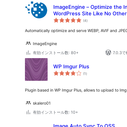
ImageEngine – Optimize the 
WordPress Site Like No Other
個
(4
)
の
評
価
Automatically optimize and serve WEBP, AVIF and JPE
ImageEngine
有効インストール数: 80+
7.0.
WP Imgur Plus
個
(1
)
の
評
価
Plugin based in WP Imgur Plus, allows to upload to Im
skalero01
有効インストール数: 10+
Image Auto Sync To OSS