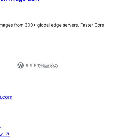
mages from 300+ global edge servers. Faster Core
6.9.6で検証済み
s.com
↗
ss
↗