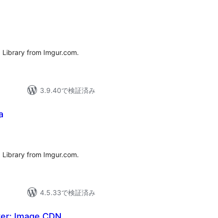
 Library from Imgur.com.
3.9.40で検証済み
a
 Library from Imgur.com.
4.5.33で検証済み
er: Image CDN