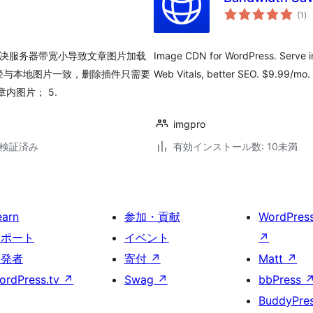
個
(1
)
の
評
価
力解决服务器带宽小导致文章图片加载
Image CDN for WordPress. Serve i
S路径与本地图片一致，删除插件只需要
Web Vitals, better SEO. $9.99/mo.
章内图片； 5.
imgpro
6で検証済み
有効インストール数: 10未満
earn
参加・貢献
WordPres
サポート
イベント
↗
開発者
寄付
↗
Matt
↗
ordPress.tv
↗
Swag
↗
bbPress
BuddyPre