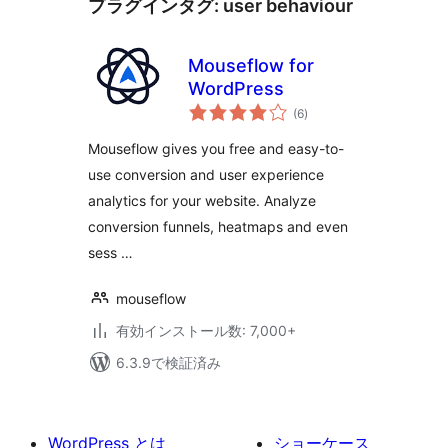
プラグインタグ:
user behaviour
Mouseflow for
WordPress
個
(6
)
の
評
価
Mouseflow gives you free and easy-to-
use conversion and user experience
analytics for your website. Analyze
conversion funnels, heatmaps and even
sess …
mouseflow
有効インストール数: 7,000+
6.3.9で検証済み
WordPress とは
ショーケース