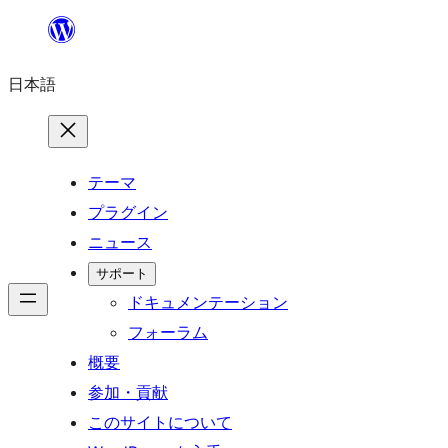
内
容
日本語
を
ス
キ
ッ
テーマ
プ
プラグイン
ニュース
サポート
ドキュメンテーション
フォーラム
概要
参加・貢献
このサイトについて