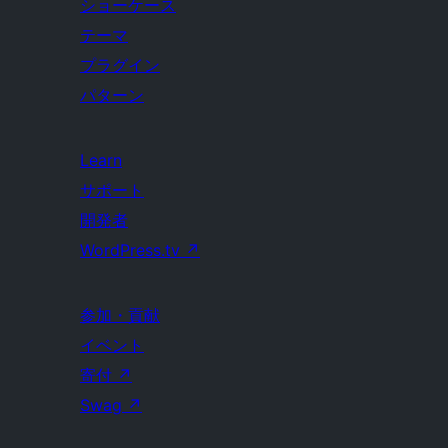
ショーケース
テーマ
プラグイン
パターン
Learn
サポート
開発者
WordPress.tv
↗
参加・貢献
イベント
寄付
↗
Swag
↗