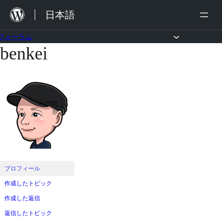
内
日本語
容
を
フォーラム
benkei
コ
ス
ン
キ
テ
ッ
ン
プ
ツ
へ
ス
キ
ッ
プロフィール
プ
作成したトピック
作成した返信
返信したトピック