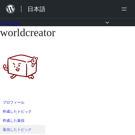
内
日本語
容
を
フォーラム
worldcreator
コ
ス
ン
キ
テ
ッ
ン
プ
ツ
へ
ス
キ
ッ
プロフィール
プ
作成したトピック
作成した返信
返信したトピック