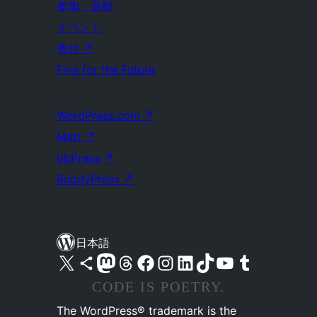
参加・貢献
イベント
寄付
↗
Five for the Future
WordPress.com
↗
Matt
↗
bbPress
↗
BuddyPress
↗
日本語
X (旧 Twitter) アカウントへ
Bluesky アカウントへ
Mastodon アカウントへ
Threads アカウントへ
Facebook ページへ
Instagram アカウントへ
LinkedIn アカウントへ
TikTok アカウントへ
YouTube チャンネルへ
Tumblr アカウントへ
CODE IS POETRY.
The WordPress® trademark is the