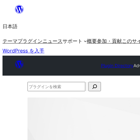
内
容
日本語
を
ス
テーマ
プラグイン
ニュース
サポート
概要
参加・貢献
このサ
キ
WordPress を入手
ッ
プ
Plugin Directory
Ad
プ
ラ
グ
イ
ン
を