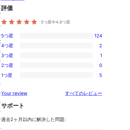
グ
評価
プ
5つ星中
4.8
つ星
ラ
イ
5つ星
124
124
バ
4つ星
2
5-
2
シ
3つ星
1
星
4-
ー
1
2つ星
0
レ
星
3-
0
ビ
1つ星
5
レ
星
2-
5
シ
ュ
ビ
レ
星
1-
ョ
ー
を
ュ
Your review
すべてのレビュー
ビ
レ
星
ー
見
ー
ュ
ビ
サポート
レ
ケ
る
ー
ュ
ビ
ー
過去2ヶ月以内に解決した問題:
ー
ュ
ス