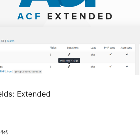
lds: Extended
開発