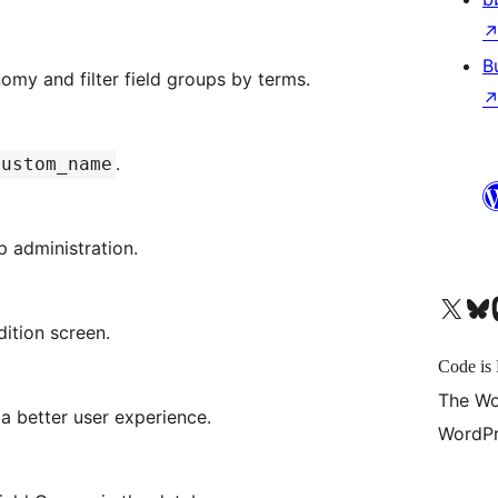
B
omy and filter field groups by terms.
.
custom_name
p administration.
X (旧 Twitter) アカウントへ
Bluesky アカウントへ
Mast
dition screen.
Code is 
The Wo
a better user experience.
WordPr