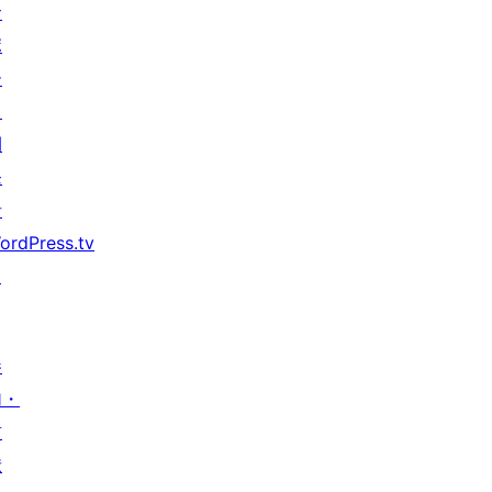
サ
ポ
ー
ト
開
発
者
ordPress.tv
↗
参
加・
貢
献