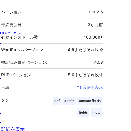
メ
バージョン
0.9.2.6
タ
最終更新日
2か月
前
ordPress
有効インストール数
100,000+
と
は
WordPress バージョン
4.9またはそれ以降
ニ
検証済み最新バージョン:
7.0.3
ュ
PHP バージョン
5.6またはそれ以降
ー
ス
言語
全8言語を表示
ホ
タグ
acf
admin
custom fields
ス
テ
fields
meta
ィ
ン
詳細を表示