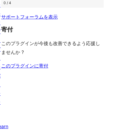
ー
0 / 4
テ
ー
サポートフォーラムを表示
マ
寄付
プ
ラ
このプラグインが今後も改善できるよう応援し
グ
ませんか ?
イ
このプラグインに寄付
ン
パ
タ
ー
ン
earn