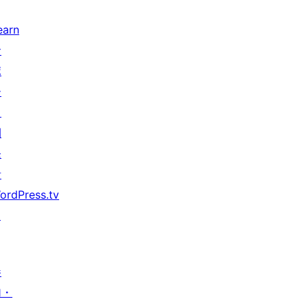
earn
サ
ポ
ー
ト
開
発
者
ordPress.tv
↗
参
加・