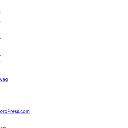
貢
献
イ
ベ
ン
ト
寄
付
↗
wag
↗
ordPress.com
↗