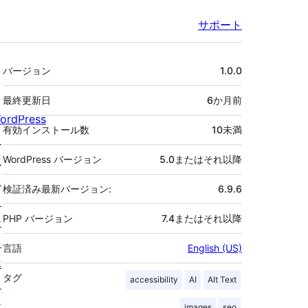
サポート
メ
バージョン
1.0.0
タ
最終更新日
6か月
前
ordPress
有効インストール数
10未満
と
は
WordPress バージョン
5.0またはそれ以降
ニ
検証済み最新バージョン:
6.9.6
ュ
PHP バージョン
7.4またはそれ以降
ー
ス
言語
English (US)
ホ
タグ
accessibility
AI
Alt Text
ス
テ
images
seo