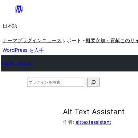
内
容
日本語
を
ス
テーマ
プラグイン
ニュース
サポート
概要
参加・貢献
このサ
キ
WordPress を入手
ッ
Plugin Directory
プ
プ
ラ
グ
イ
Alt Text Assistant
ン
作者:
alttextassistant
を
検