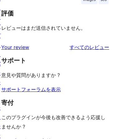
ィ
評価
ン
グ
レビューはまだ送信されていません。
プ
ラ
を
Your review
すべてのレビュー
イ
見
サポート
バ
る
シ
意見や質問がありますか ?
ー
サポートフォーラムを表示
寄付
シ
ョ
このプラグインが今後も改善できるよう応援し
ー
ませんか ?
ケ