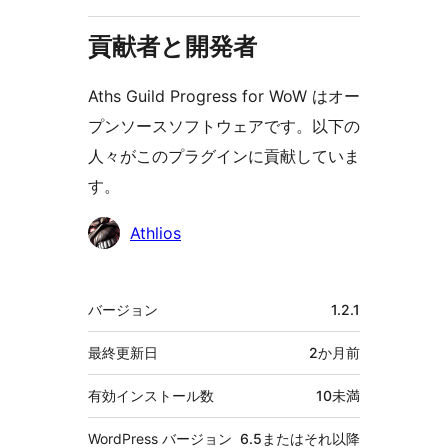
貢献者と開発者
Aths Guild Progress for WoW はオー
プンソースソフトウェアです。以下の
人々がこのプラグインに貢献していま
す。
貢
Athlios
献
者
メ
バージョン
1.2.1
タ
最終更新日
2か月
前
有効インストール数
10未満
WordPress バージョン
6.5またはそれ以降