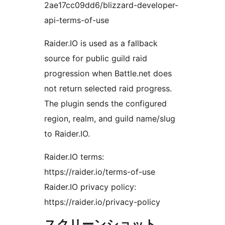
2ae17cc09dd6/blizzard-developer-
api-terms-of-use
Raider.IO is used as a fallback
source for public guild raid
progression when Battle.net does
not return selected raid progress.
The plugin sends the configured
region, realm, and guild name/slug
to Raider.IO.
Raider.IO terms:
https://raider.io/terms-of-use
Raider.IO privacy policy:
https://raider.io/privacy-policy
スクリーンショット