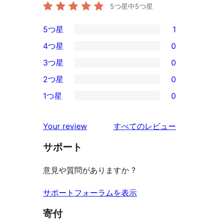
5つ星中
5
つ星
5つ星
1
1
4つ星
0
5-
0
3つ星
0
星
4-
0
2つ星
0
レ
星
3-
0
ビ
1つ星
0
レ
星
2-
0
ュ
ビ
レ
星
1-
ー
を
ュ
Your review
すべてのレビュー
ビ
レ
星
見
ー
ュ
ビ
サポート
レ
る
ー
ュ
ビ
意見や質問がありますか ?
ー
ュ
ー
サポートフォーラムを表示
寄付