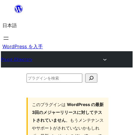
内
容
日本語
を
ス
キ
WordPress を入手
ッ
Plugin Directory
プ
プ
ラ
グ
イ
このプラグインは
WordPress の最新
3回のメジャーリリースに対してテス
ン
トされていません
。もうメンテナンス
を
やサポートがされていないかもしれ
検