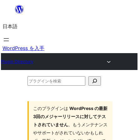
内
容
日本語
を
ス
キ
WordPress を入手
ッ
Plugin Directory
プ
プ
ラ
グ
イ
このプラグインは
WordPress の最新
3回のメジャーリリースに対してテス
ン
トされていません
。もうメンテナンス
を
やサポートがされていないかもしれ
検