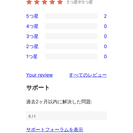
5つ星中
5
つ星
5つ星
2
2
4つ星
0
5-
0
3つ星
0
星
4-
0
2つ星
0
レ
星
3-
0
ビ
1つ星
0
レ
星
2-
0
ュ
ビ
レ
星
1-
ー
を
ュ
Your review
すべてのレビュー
ビ
レ
星
見
ー
ュ
ビ
サポート
レ
る
ー
ュ
ビ
過去2ヶ月以内に解決した問題:
ー
ュ
ー
0 / 1
サポートフォーラムを表示