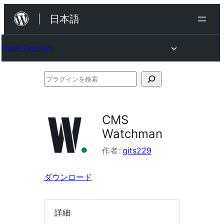
内
日本語
容
を
Plugin Directory
ス
キ
プ
ッ
ラ
プ
グ
CMS
イ
Watchman
ン
作者:
gits229
を
検
ダウンロード
索
詳細