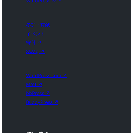
WordPress.tv
↗
参加・貢献
イベント
寄付
↗
Swag
↗
WordPress.com
↗
Matt
↗
bbPress
↗
BuddyPress
↗