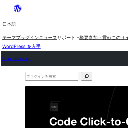
内
容
日本語
を
ス
テーマ
プラグイン
ニュース
サポート
概要
参加・貢献
このサ
キ
WordPress を入手
ッ
Plugin Directory
プ
プ
ラ
グ
イ
ン
を
検