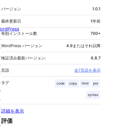
メ
バージョン
1.0.1
タ
最終更新日
1年
前
ordPress
有効インストール数
700+
と
は
WordPress バージョン
4.9またはそれ以降
ニ
検証済み最新バージョン:
6.8.7
ュ
言語
全7言語を表示
ー
ス
タグ
code
copy
html
pre
ホ
syntax
ス
テ
詳細を表示
ィ
評価
ン