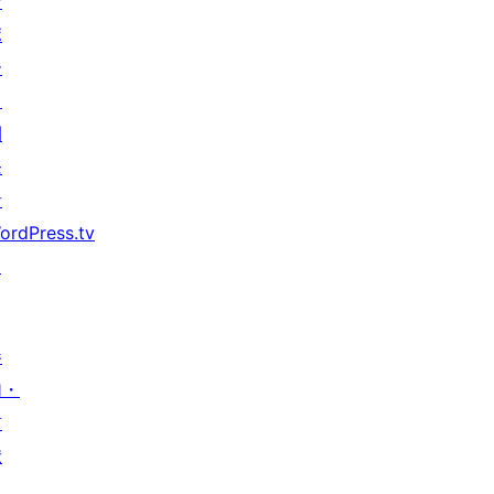
サ
ポ
ー
ト
開
発
者
ordPress.tv
↗
参
加・
貢
献
イ