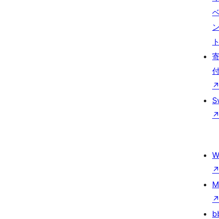
S
W
M
b