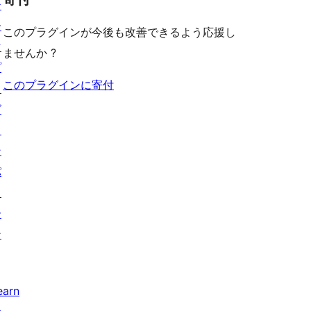
テ
ー
このプラグインが今後も改善できるよう応援し
マ
ませんか ?
プ
このプラグインに寄付
ラ
グ
イ
ン
パ
タ
ー
ン
earn