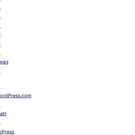
ベ
ン
ト
寄
付
↗
wag
↗
ordPress.com
↗
att
↗
bPress