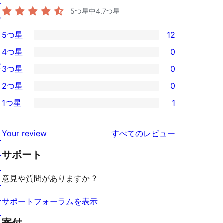
グ
5つ星中
4.7
つ星
プ
5つ星
12
ラ
12
イ
4つ星
0
5-
0
バ
3つ星
0
星
4-
0
シ
2つ星
0
レ
星
3-
0
ー
ビ
1つ星
1
レ
星
2-
1
ュ
ビ
レ
星
1-
ー
を
ュ
Your review
すべてのレビュー
ビ
シ
レ
星
見
ー
ュ
ョ
ビ
サポート
レ
る
ー
ー
ュ
ビ
意見や質問がありますか ?
ケ
ー
ュ
ー
ー
サポートフォーラムを表示
ス
寄付