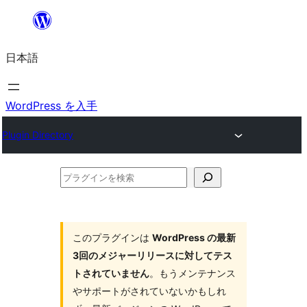
内
容
日本語
を
ス
キ
WordPress を入手
ッ
Plugin Directory
プ
プ
ラ
グ
イ
このプラグインは
WordPress の最新
3回のメジャーリリースに対してテス
ン
トされていません
。もうメンテナンス
を
やサポートがされていないかもしれ
検