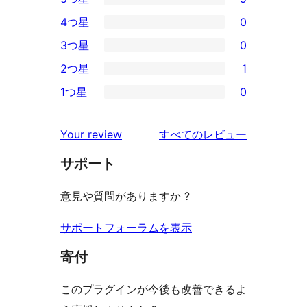
9
4つ星
0
5-
0
3つ星
0
星
4-
0
2つ星
1
レ
星
3-
1
ビ
1つ星
0
レ
星
2-
0
ュ
ビ
レ
星
1-
ー
を
ュ
Your review
すべてのレビュー
ビ
レ
星
見
ー
ュ
ビ
サポート
レ
る
ー
ュ
ビ
意見や質問がありますか ?
ー
ュ
ー
サポートフォーラムを表示
寄付
このプラグインが今後も改善できるよ