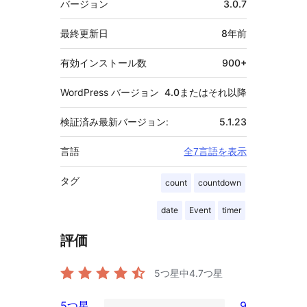
バージョン
3.0.7
タ
最終更新日
8年
前
有効インストール数
900+
WordPress バージョン
4.0またはそれ以降
検証済み最新バージョン:
5.1.23
言語
全7言語を表示
タグ
count
countdown
date
Event
timer
評価
5つ星中
4.7
つ星
5つ星
9