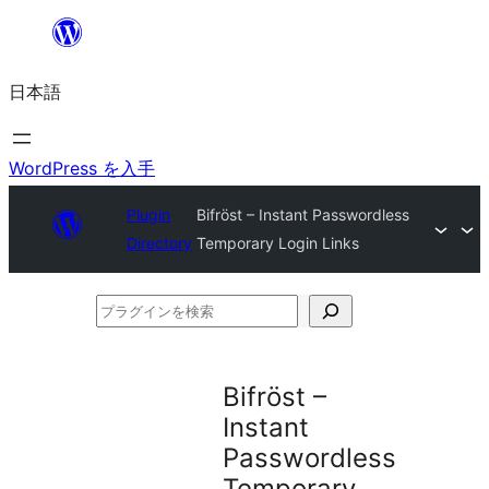
内
容
日本語
を
ス
キ
WordPress を入手
ッ
Plugin
Bifröst – Instant Passwordless
プ
Directory
Temporary Login Links
プ
ラ
グ
Bifröst –
イ
Instant
ン
Passwordless
を
Temporary