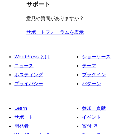
見
ー
ュ
ビ
サポート
レ
る
ー
ュ
ビ
意見や質問がありますか ?
ー
ュ
ー
サポートフォーラムを表示
WordPress とは
ショーケース
ニュース
テーマ
ホスティング
プラグイン
プライバシー
パターン
Learn
参加・貢献
サポート
イベント
開発者
寄付
↗