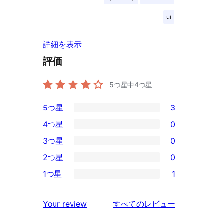
ui
詳細を表示
評価
5つ星中
4
つ星
5つ星
3
3
4つ星
0
5-
0
3つ星
0
星
4-
0
2つ星
0
レ
星
3-
0
ビ
1つ星
1
レ
星
2-
1
ュ
ビ
レ
星
1-
ー
を
ュ
Your review
すべてのレビュー
ビ
レ
星