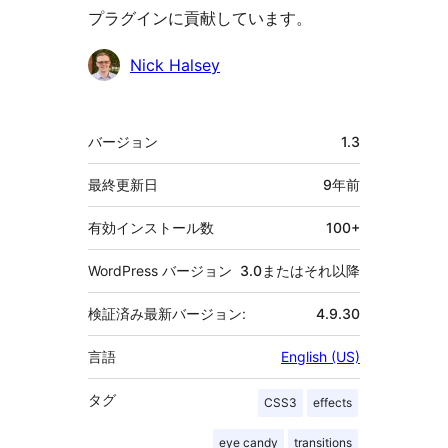
プラグインに貢献しています。
貢
Nick Halsey
献
者
メ
バージョン
1.3
タ
最終更新日
9年
前
有効インストール数
100+
WordPress バージョン
3.0またはそれ以降
検証済み最新バージョン:
4.9.30
言語
English (US)
タグ
CSS3
effects
eye candy
transitions