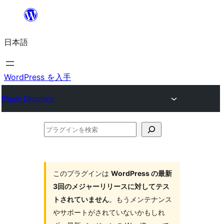
内
容
日本語
を
ス
キ
WordPress を入手
ッ
Plugin Directory
プ
プ
ラ
グ
イ
このプラグインは
WordPress の最新
3回のメジャーリリースに対してテス
ン
トされていません
。もうメンテナンス
を
やサポートがされていないかもしれ
検