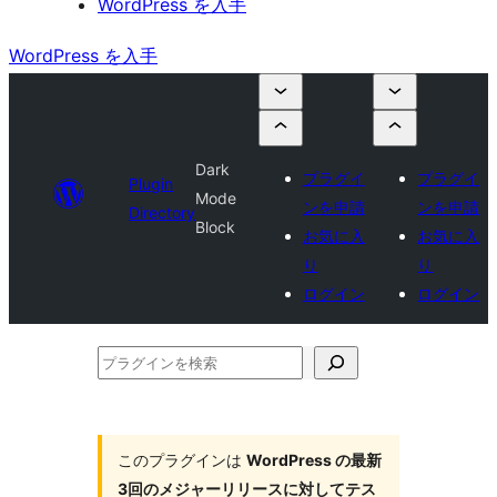
WordPress を入手
WordPress を入手
Dark
プラグイ
プラグイ
Plugin
Mode
ンを申請
ンを申請
Directory
Block
お気に入
お気に入
り
り
ログイン
ログイン
プ
ラ
グ
イ
このプラグインは
WordPress の最新
3回のメジャーリリースに対してテス
ン