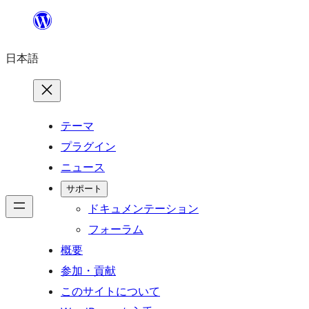
内
容
日本語
を
ス
キ
ッ
テーマ
プ
プラグイン
ニュース
サポート
ドキュメンテーション
フォーラム
概要
参加・貢献
このサイトについて