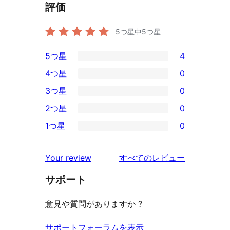
評価
5つ星中
5
つ星
5つ星
4
4
4つ星
0
5-
0
3つ星
0
星
4-
0
2つ星
0
レ
星
3-
0
ビ
1つ星
0
レ
星
2-
0
ュ
ビ
レ
星
1-
ー
を
ュ
Your review
すべてのレビュー
ビ
レ
星
見
ー
ュ
ビ
サポート
レ
る
ー
ュ
ビ
意見や質問がありますか ?
ー
ュ
ー
サポートフォーラムを表示