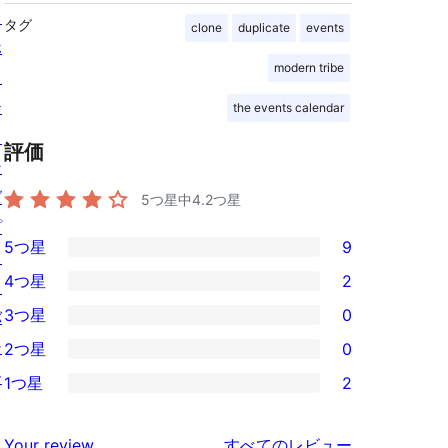
ス
タグ
clone
duplicate
events
ホ
modern tribe
ス
テ
the events calendar
ィ
評価
ン
グ
5つ星中
4.2
つ星
プ
5つ星
9
ラ
9
4つ星
2
イ
5-
2
3つ星
0
バ
星
4-
0
シ
2つ星
0
レ
星
3-
0
ー
ビ
1つ星
2
レ
星
2-
2
ュ
ビ
レ
星
1-
ー
を
ュ
Your review
すべてのレビュー