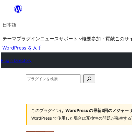
内
容
日本語
を
ス
テーマ
プラグイン
ニュース
サポート
概要
参加・貢献
このサ
キ
WordPress を入手
ッ
Plugin Directory
プ
プ
ラ
グ
イ
このプラグインは
WordPress の最新3回のメジ
ン
WordPress で使用した場合は互換性の問題が発生
を
検