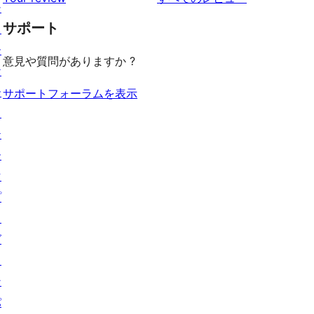
ビ
レ
星
シ
見
ー
ュ
ビ
サポート
レ
ョ
る
ー
ュ
ビ
ー
意見や質問がありますか ?
ー
ュ
ケ
ー
ー
サポートフォーラムを表示
ス
テ
ー
マ
プ
ラ
グ
イ
ン
パ