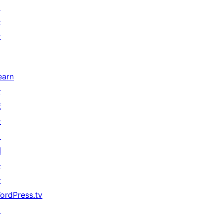
タ
ー
ン
earn
サ
ポ
ー
ト
開
発
者
ordPress.tv
↗