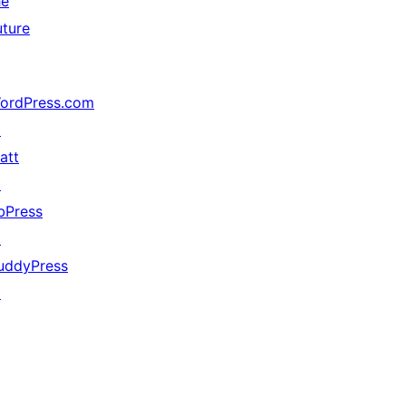
he
uture
ordPress.com
↗
att
↗
bPress
↗
uddyPress
↗