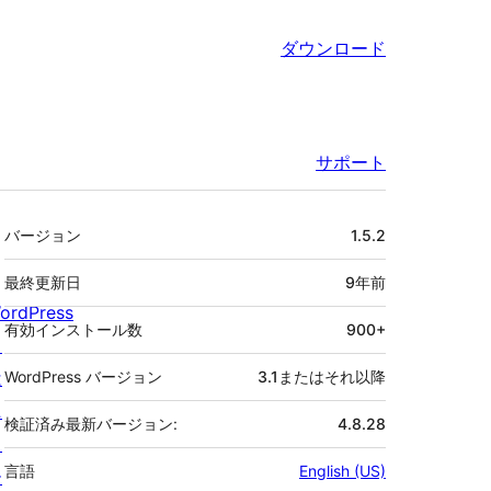
ダウンロード
サポート
メ
バージョン
1.5.2
タ
最終更新日
9年
前
ordPress
有効インストール数
900+
と
は
WordPress バージョン
3.1またはそれ以降
ニ
検証済み最新バージョン:
4.8.28
ュ
言語
English (US)
ー