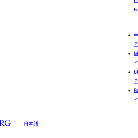
t
F
W
M
b
B
日本語