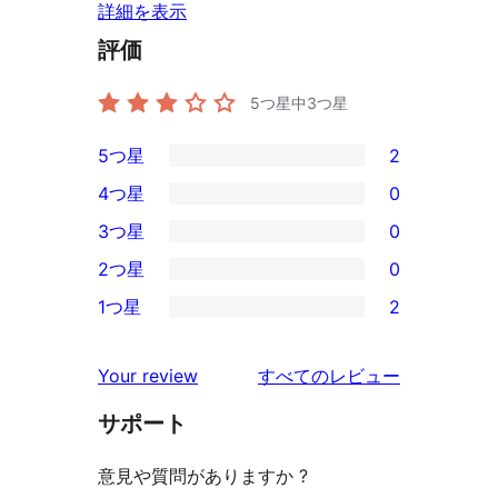
詳細を表示
評価
5つ星中
3
つ星
5つ星
2
2
4つ星
0
5-
0
3つ星
0
星
4-
0
2つ星
0
レ
星
3-
0
ビ
1つ星
2
レ
星
2-
2
ュ
ビ
レ
星
1-
ー
を
ュ
Your review
すべてのレビュー
ビ
レ
星
見
ー
ュ
ビ
サポート
レ
る
ー
ュ
ビ
意見や質問がありますか ?
ー
ュ