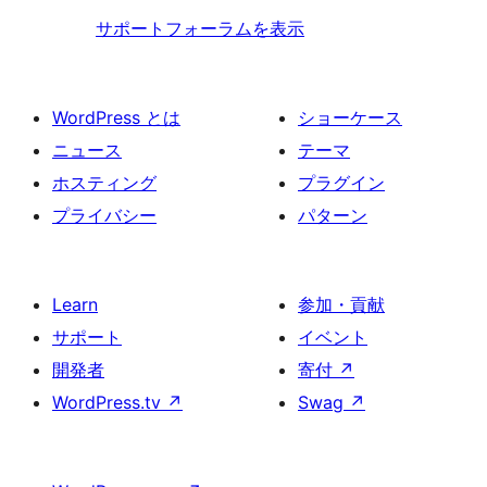
ー
サポートフォーラムを表示
WordPress とは
ショーケース
ニュース
テーマ
ホスティング
プラグイン
プライバシー
パターン
Learn
参加・貢献
サポート
イベント
開発者
寄付
↗
WordPress.tv
↗
Swag
↗