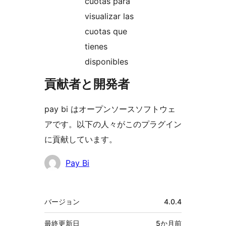
cuotas para
visualizar las
cuotas que
tienes
disponibles
貢献者と開発者
pay bi はオープンソースソフトウェ
アです。以下の人々がこのプラグイン
に貢献しています。
貢
Pay Bi
献
者
メ
バージョン
4.0.4
タ
最終更新日
5か月
前