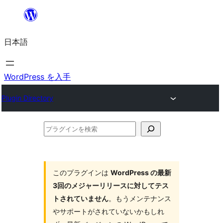
内
容
日本語
を
ス
キ
WordPress を入手
ッ
Plugin Directory
プ
プ
ラ
グ
イ
このプラグインは
WordPress の最新
3回のメジャーリリースに対してテス
ン
トされていません
。もうメンテナンス
を
やサポートがされていないかもしれ
検