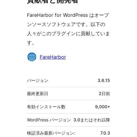
FareHarbor for WordPress はオープ
ンソースソフトウェアです。以下の
人々がこのプラグインに貢献していま
す。
貢
FareHarbor
献
者
メ
バージョン
3.6.15
タ
最終更新日
2日
前
有効インストール数
9,000+
WordPress バージョン
3.0またはそれ以降
検証済み最新バージョン:
7.0.3