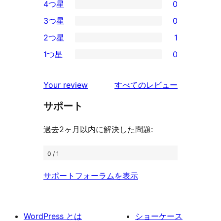
4つ星
0
5-
0
3つ星
0
星
4-
0
2つ星
1
レ
星
3-
1
ビ
1つ星
0
レ
星
2-
0
ュ
ビ
レ
星
1-
ー
を
ュ
Your review
すべてのレビュー
ビ
レ
星
見
ー
ュ
ビ
サポート
レ
る
ー
ュ
ビ
過去2ヶ月以内に解決した問題:
ー
ュ
ー
0 / 1
サポートフォーラムを表示
WordPress とは
ショーケース