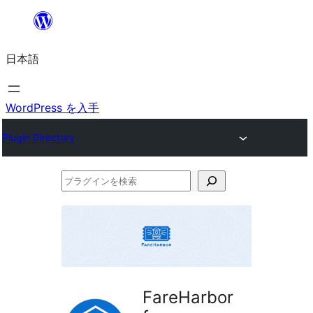
内
容
日本語
を
ス
キ
WordPress を入手
ッ
Plugin Directory
プ
プ
ラ
グ
イ
ン
を
FareHarbor
検