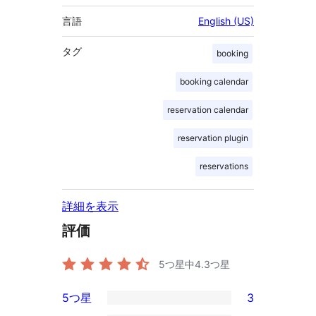
言語
English (US)
タグ
booking
booking calendar
reservation calendar
reservation plugin
reservations
詳細を表示
評価
5つ星中
4.3
つ星
5つ星
3
3