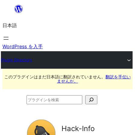
内
容
日本語
を
ス
キ
WordPress を入手
ッ
Plugin Directory
プ
このプラグインはまだ日本語に翻訳されていません。
翻訳を手伝い
ませんか。
プ
ラ
グ
イ
Hack-Info