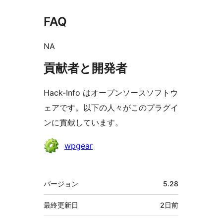
FAQ
NA
貢献者と開発者
Hack-Info はオープンソースソフトウ
ェアです。以下の人々がこのプラグイ
ンに貢献しています。
貢
wpgear
献
者
メ
バージョン
5.28
タ
最終更新日
2日
前