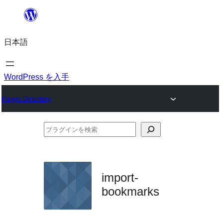
内
容
日本語
を
ス
キ
WordPress を入手
ッ
Plugin Directory
プ
プ
ラ
グ
イ
import-
ン
bookmarks
を
検