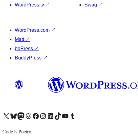
WordPress.tv
↗
Swag
↗
WordPress.com
↗
Matt
↗
bbPress
↗
BuddyPress
↗
X (旧 Twitter) アカウントへ
Bluesky アカウントへ
Mastodon アカウントへ
Threads アカウントへ
Facebook ページへ
Instagram アカウントへ
LinkedIn アカウントへ
TikTok アカウントへ
YouTube チャンネルへ
Tumblr アカウントへ
Code is Poetry.