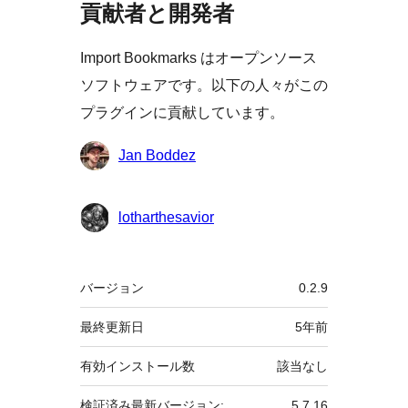
貢献者と開発者
Import Bookmarks はオープンソース
ソフトウェアです。以下の人々がこの
プラグインに貢献しています。
貢
Jan Boddez
献
者
lotharthesavior
メ
バージョン
0.2.9
タ
最終更新日
5年
前
有効インストール数
該当なし
検証済み最新バージョン:
5.7.16