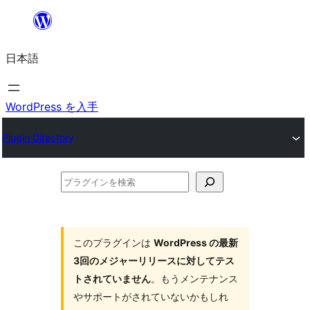
内
容
日本語
を
ス
キ
WordPress を入手
ッ
Plugin Directory
プ
プ
ラ
グ
イ
このプラグインは
WordPress の最新
3回のメジャーリリースに対してテス
ン
トされていません
。もうメンテナンス
を
やサポートがされていないかもしれ
検