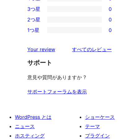
5-
0
3つ星
0
星
4-
0
2つ星
0
レ
星
3-
0
ビ
1つ星
0
レ
星
2-
0
ュ
ビ
レ
星
1-
ー
を
ュ
Your review
すべてのレビュー
ビ
レ
星
見
ー
ュ
ビ
サポート
レ
る
ー
ュ
ビ
意見や質問がありますか ?
ー
ュ
ー
サポートフォーラムを表示
WordPress とは
ショーケース
ニュース
テーマ
ホスティング
プラグイン