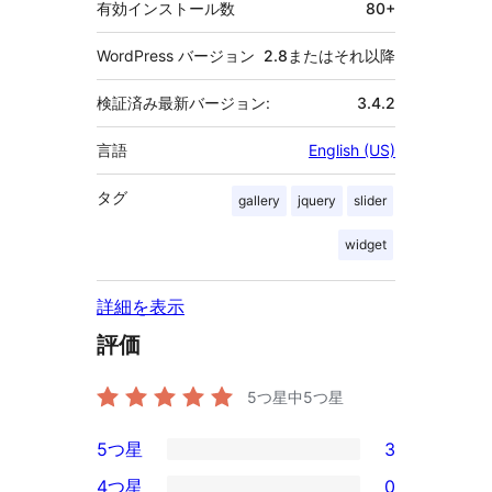
有効インストール数
80+
WordPress バージョン
2.8またはそれ以降
検証済み最新バージョン:
3.4.2
言語
English (US)
タグ
gallery
jquery
slider
widget
詳細を表示
評価
5つ星中
5
つ星
5つ星
3
3
4つ星
0