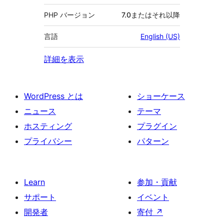
PHP バージョン
7.0またはそれ以降
言語
English (US)
詳細を表示
WordPress とは
ショーケース
ニュース
テーマ
ホスティング
プラグイン
プライバシー
パターン
Learn
参加・貢献
サポート
イベント
開発者
寄付
↗