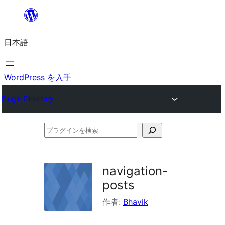
内
容
日本語
を
ス
キ
WordPress を入手
ッ
Plugin Directory
プ
プ
ラ
グ
navigation-
イ
posts
ン
作者:
Bhavik
を
検