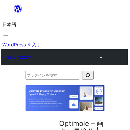
内
容
日本語
を
ス
キ
WordPress を入手
ッ
Plugin Directory
プ
プ
ラ
グ
イ
ン
を
Optimole – 画
検