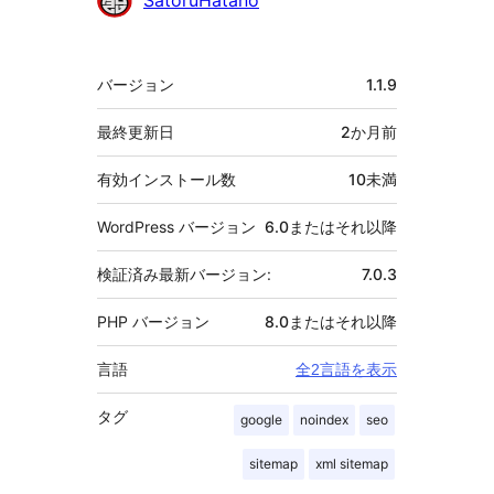
SatoruHatano
献
者
メ
バージョン
1.1.9
タ
最終更新日
2か月
前
有効インストール数
10未満
WordPress バージョン
6.0またはそれ以降
検証済み最新バージョン:
7.0.3
PHP バージョン
8.0またはそれ以降
言語
全2言語を表示
タグ
google
noindex
seo
sitemap
xml sitemap