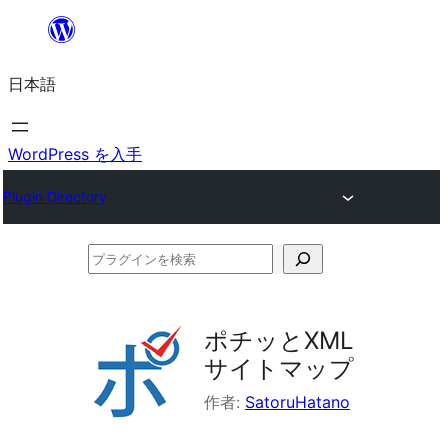
内
容
日本語
を
ス
キ
WordPress を入手
ッ
Plugin Directory
プ
プ
ラ
グ
ポチッとXML
イ
サイトマップ
ン
作者:
SatoruHatano
を
検