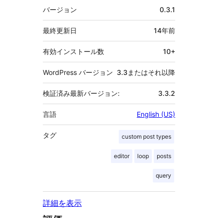
者
メ
バージョン
0.3.1
タ
最終更新日
14年
前
有効インストール数
10+
WordPress バージョン
3.3またはそれ以降
検証済み最新バージョン:
3.3.2
言語
English (US)
タグ
custom post types
editor
loop
posts
query
詳細を表示