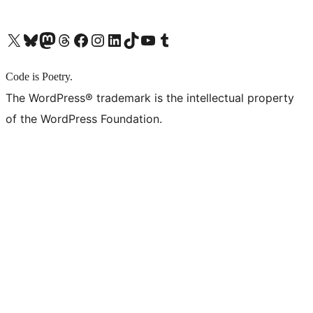
X (旧 Twitter) アカウントへ
Bluesky アカウントへ
Mastodon アカウントへ
Threads アカウントへ
Facebook ページへ
Instagram アカウントへ
LinkedIn アカウントへ
TikTok アカウントへ
YouTube チャンネルへ
Tumblr アカウントへ
Code is Poetry.
The WordPress® trademark is the intellectual property
of the WordPress Foundation.