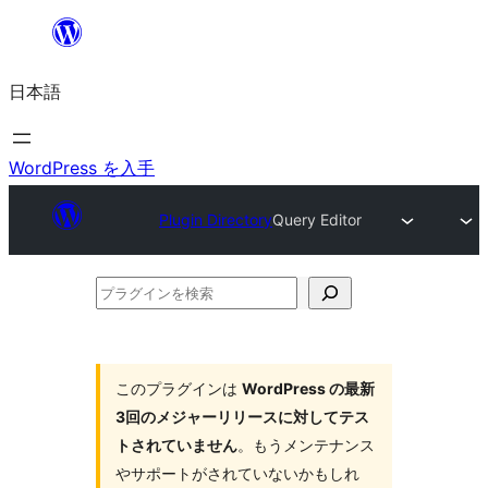
内
容
日本語
を
ス
キ
WordPress を入手
ッ
Plugin Directory
Query Editor
プ
プ
ラ
グ
イ
このプラグインは
WordPress の最新
3回のメジャーリリースに対してテス
ン
トされていません
。もうメンテナンス
を
やサポートがされていないかもしれ