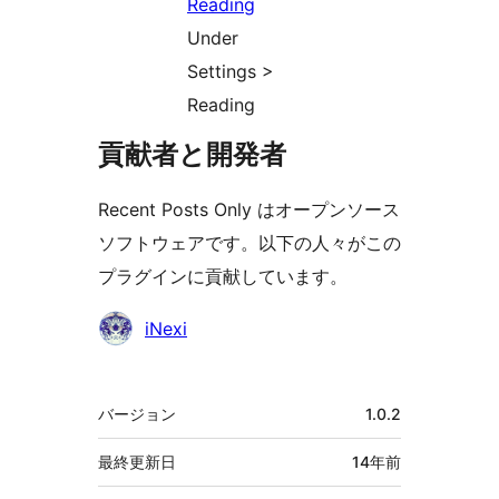
Under
Settings >
Reading
貢献者と開発者
Recent Posts Only はオープンソース
ソフトウェアです。以下の人々がこの
プラグインに貢献しています。
貢
iNexi
献
者
メ
バージョン
1.0.2
タ
最終更新日
14年
前