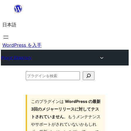
内
容
日本語
を
ス
キ
WordPress を入手
ッ
Plugin Directory
プ
プ
ラ
グ
イ
このプラグインは
WordPress の最新
3回のメジャーリリースに対してテス
ン
トされていません
。もうメンテナンス
を
やサポートがされていないかもしれ
検