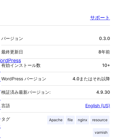
サポート
メ
バージョン
0.3.0
タ
最終更新日
8年
前
ordPress
有効インストール数
10+
と
は
WordPress バージョン
4.0またはそれ以降
ニ
検証済み最新バージョン:
4.9.30
ュ
言語
English (US)
ー
ス
タグ
Apache
file
nginx
resource
ホ
varnish
ス