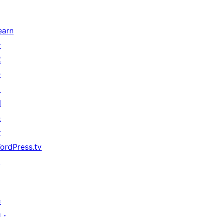
earn
サ
ポ
ー
ト
開
発
者
ordPress.tv
↗
参
加・