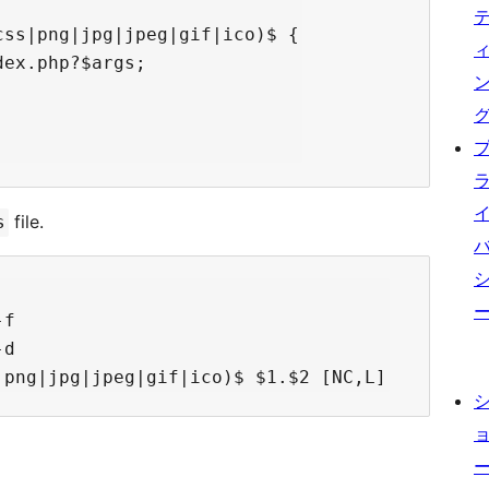
ss|png|jpg|jpeg|gif|ico)$ {

ex.php?$args;



file.
s
f

d
