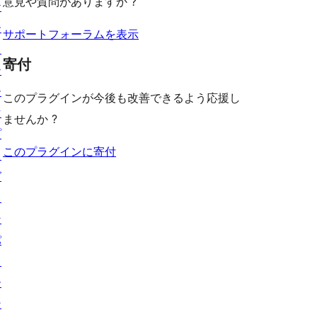
意見や質問がありますか ?
ケ
ー
ュ
ー
ー
サポートフォーラムを表示
ス
php' );

寄付
テ
ー
このプラグインが今後も改善できるよう応援し
マ
ませんか ?
プ
このプラグインに寄付
ラ
グ
イ
ン
パ
タ
ー
ン