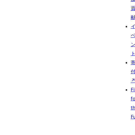
F
f
t
F