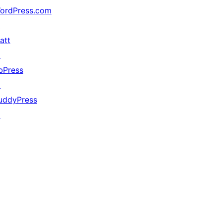
ordPress.com
↗
att
↗
bPress
↗
uddyPress
↗