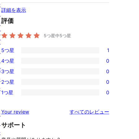
テ
詳細を表示
ィ
評価
ン
グ
5つ星中
5
つ星
プ
5つ星
1
ラ
1
イ
4つ星
0
5-
0
バ
3つ星
0
星
4-
0
シ
2つ星
0
レ
星
3-
0
ー
ビ
1つ星
0
レ
星
2-
0
ュ
ビ
レ
星
1-
ー
を
ュ
Your review
すべてのレビュー
ビ
シ
レ
星
見
ー
ュ
ョ
ビ
サポート
レ
る
ー
ー
ュ
ビ