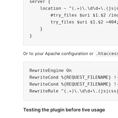
server {

    location ~ ^(.+)\.\d\d+\.(js|c
        #try_files $uri $1.$2 /ind
        try_files $uri $1.$2 =404;
    }

Or to your Apache configuration or
.htacces
RewriteEngine On

RewriteCond %{REQUEST_FILENAME} !-
RewriteCond %{REQUEST_FILENAME} !-
Testing the plugin before live usage