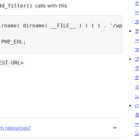
calls with this
dd_filter()
irname( dirname( __FILE__ ) ) ) ) . '/wp-load.
EST-URL>
om resources?