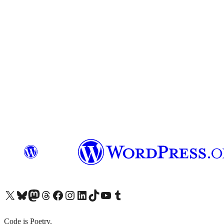
X (旧 Twitter) アカウントへ
Bluesky アカウントへ
Mastodon アカウントへ
Threads アカウントへ
Facebook ページへ
Instagram アカウントへ
LinkedIn アカウントへ
TikTok アカウントへ
YouTube チャンネルへ
Tumblr アカウントへ
Code is Poetry.