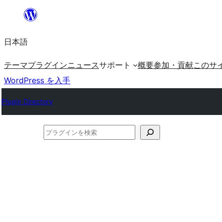
内
容
日本語
を
ス
テーマ
プラグイン
ニュース
サポート
概要
参加・貢献
このサ
キ
WordPress を入手
ッ
Plugin Directory
プ
プ
ラ
グ
イ
ン
を
検