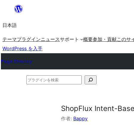
内
容
日本語
を
ス
テーマ
プラグイン
ニュース
サポート
概要
参加・貢献
このサ
キ
WordPress を入手
ッ
Plugin Directory
プ
プ
ラ
グ
イ
ShopFlux Intent-Bas
ン
作者:
Bappy
を
検