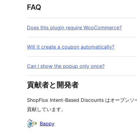
FAQ
Does this plugin require WooCommerce?
Will it create a coupon automatically?
Can I show the popup only once?
貢献者と開発者
ShopFlux Intent-Based Discount
貢献しています。
貢
Bappy
献