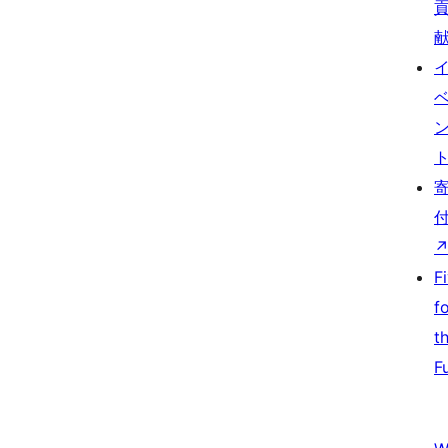
F
f
t
F