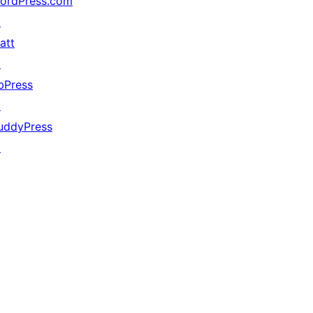
ordPress.com
↗
att
↗
bPress
↗
uddyPress
↗