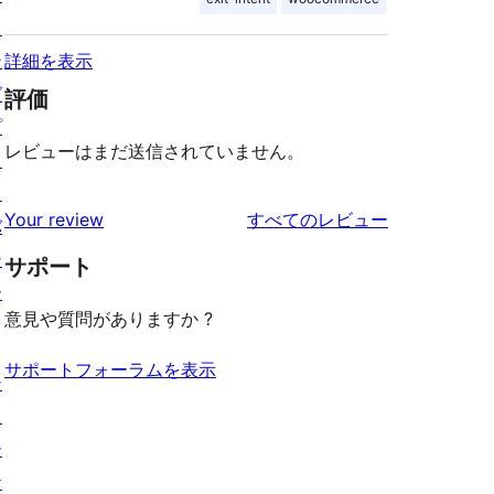
ィ
ン
詳細を表示
グ
評価
プ
レビューはまだ送信されていません。
ラ
イ
を
Your review
すべてのレビュー
バ
見
シ
サポート
る
ー
意見や質問がありますか ?
サポートフォーラムを表示
シ
ョ
ー
ケ