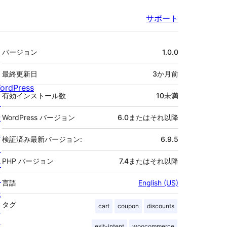
サポート
メ
バージョン
1.0.0
タ
最終更新日
3か月
前
ordPress
有効インストール数
10未満
と
は
WordPress バージョン
6.0またはそれ以降
ニ
検証済み最新バージョン:
6.9.5
ュ
PHP バージョン
7.4またはそれ以降
ー
ス
言語
English (US)
ホ
タグ
cart
coupon
discounts
ス
テ
exit-intent
woocommerce