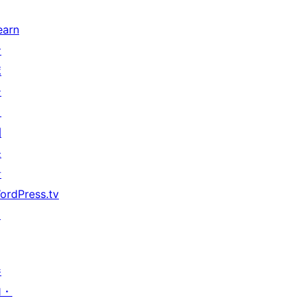
earn
サ
ポ
ー
ト
開
発
者
ordPress.tv
↗
参
加・