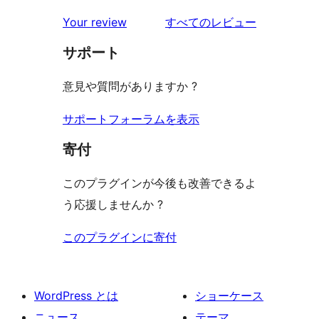
ビ
レ
星
1-
ー
を
ュ
Your review
すべてのレビュー
ビ
レ
星
見
ー
ュ
ビ
サポート
レ
る
ー
ュ
ビ
意見や質問がありますか ?
ー
ュ
ー
サポートフォーラムを表示
寄付
このプラグインが今後も改善できるよ
う応援しませんか ?
このプラグインに寄付
WordPress とは
ショーケース
ニュース
テーマ