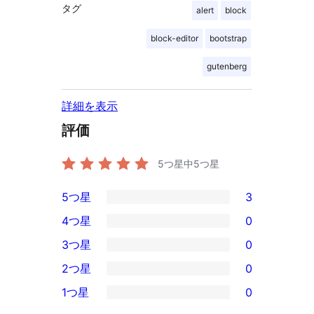
タグ
alert
block
block-editor
bootstrap
gutenberg
詳細を表示
評価
5つ星中
5
つ星
5つ星
3
3
4つ星
0
5-
0
3つ星
0
星
4-
0
2つ星
0
レ
星
3-
0
ビ
1つ星
0
レ
星
2-
0
ュ