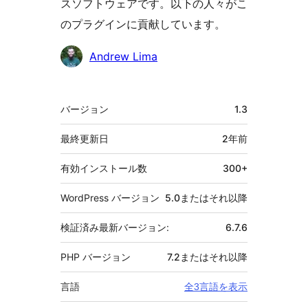
スソフトウェアです。以下の人々がこ
のプラグインに貢献しています。
貢
Andrew Lima
献
者
メ
バージョン
1.3
タ
最終更新日
2年
前
有効インストール数
300+
WordPress バージョン
5.0またはそれ以降
検証済み最新バージョン:
6.7.6
PHP バージョン
7.2またはそれ以降
言語
全3言語を表示