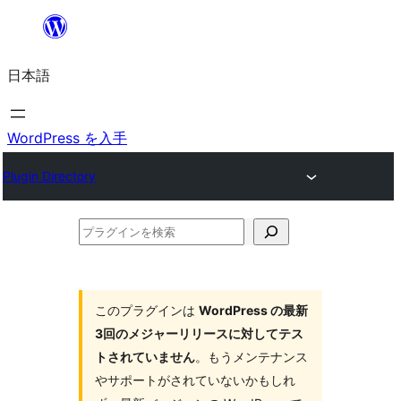
内
容
日本語
を
ス
キ
WordPress を入手
ッ
Plugin Directory
プ
プ
ラ
グ
イ
このプラグインは
WordPress の最新
3回のメジャーリリースに対してテス
ン
トされていません
。もうメンテナンス
を
やサポートがされていないかもしれ
検