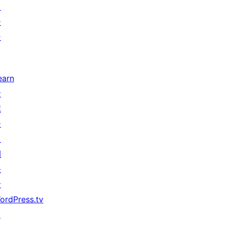
タ
ー
ン
earn
サ
ポ
ー
ト
開
発
者
ordPress.tv
↗