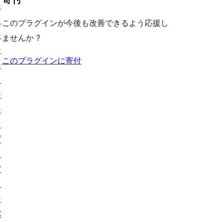
シ
ョ
このプラグインが今後も改善できるよう応援し
ー
ませんか ?
ケ
このプラグインに寄付
ー
ス
テ
ー
マ
プ
ラ
グ
イ
ン
パ