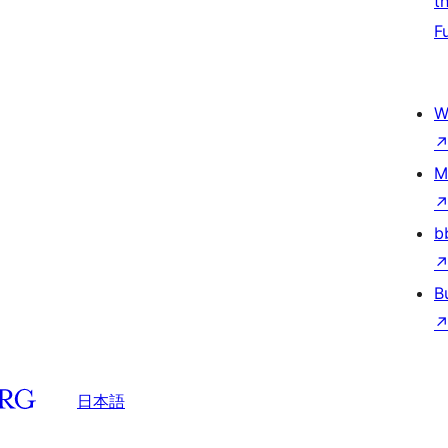
t
F
W
M
b
B
日本語