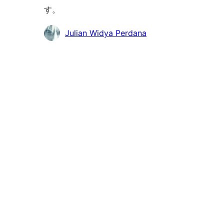
す。
貢
Julian Widya Perdana
献
者