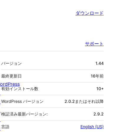
ダウンロード
サポート
メ
バージョン
1.44
タ
最終更新日
16年
前
ordPress
有効インストール数
10+
と
は
WordPress バージョン
2.0.2またはそれ以降
ニ
検証済み最新バージョン:
2.9.2
ュ
言語
English (US)
ー