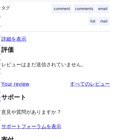
ス
タグ
comment
comments
email
ホ
list
mail
ス
テ
詳細を表示
ィ
評価
ン
グ
レビューはまだ送信されていません。
プ
ラ
を
Your review
すべてのレビュー
イ
見
サポート
バ
る
シ
意見や質問がありますか ?
ー
サポートフォーラムを表示
寄付