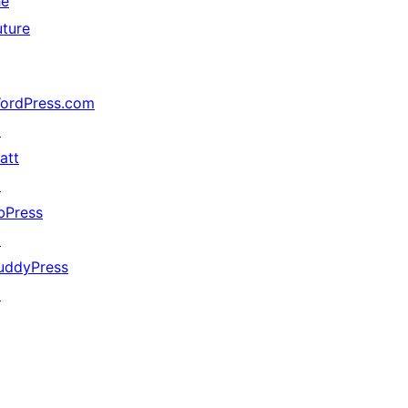
he
uture
ordPress.com
↗
att
↗
bPress
↗
uddyPress
↗