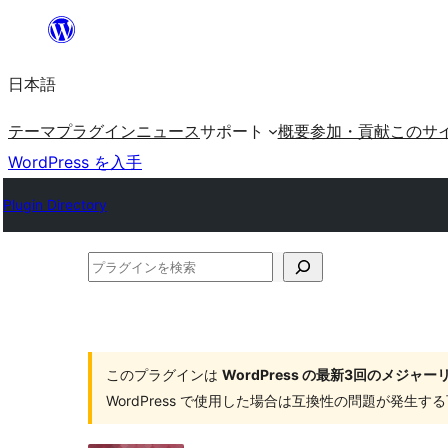
内
容
日本語
を
ス
テーマ
プラグイン
ニュース
サポート
概要
参加・貢献
このサ
キ
WordPress を入手
ッ
Plugin Directory
プ
プ
ラ
グ
イ
このプラグインは
WordPress の最新3回のメジ
ン
WordPress で使用した場合は互換性の問題が発生
を
検