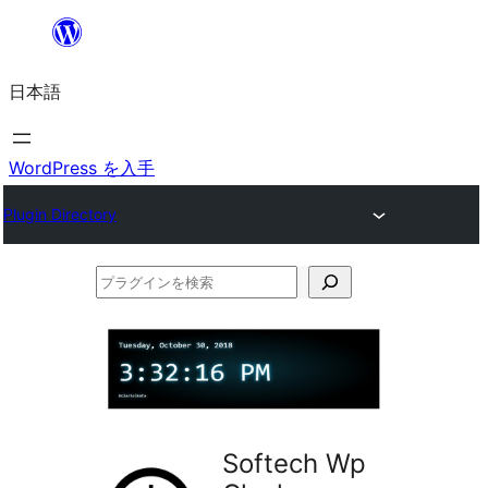
内
容
日本語
を
ス
キ
WordPress を入手
ッ
Plugin Directory
プ
プ
ラ
グ
イ
ン
を
Softech Wp
検