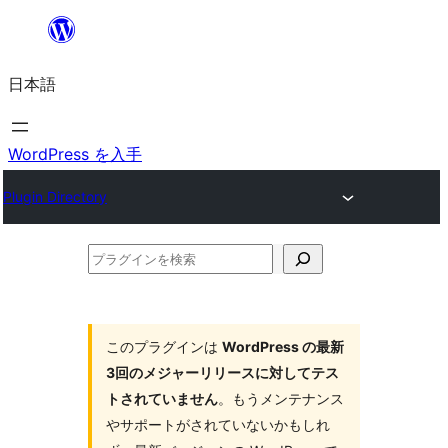
内
容
日本語
を
ス
キ
WordPress を入手
ッ
Plugin Directory
プ
プ
ラ
グ
イ
このプラグインは
WordPress の最新
3回のメジャーリリースに対してテス
ン
トされていません
。もうメンテナンス
を
やサポートがされていないかもしれ
検