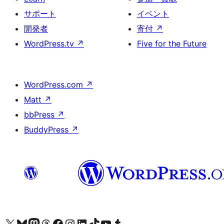
サポート
イベント
開発者
寄付
↗
WordPress.tv
↗
Five for the Future
WordPress.com
↗
Matt
↗
bbPress
↗
BuddyPress
↗
X (旧 Twitter) アカウントへ
Bluesky アカウントへ
Mastodon アカウントへ
Threads アカウントへ
Facebook ページへ
Instagram アカウントへ
LinkedIn アカウントへ
TikTok アカウントへ
YouTube チャンネルへ
Tumblr アカウントへ