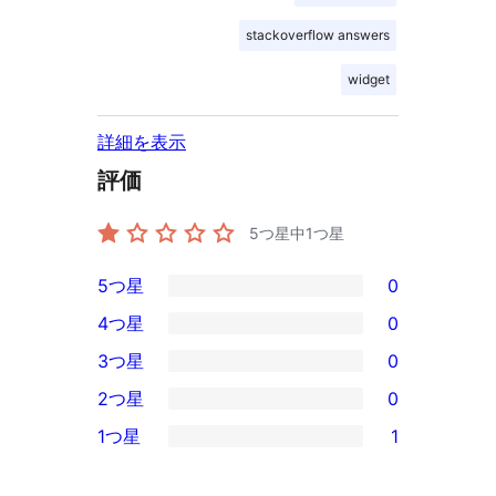
stackoverflow answers
widget
詳細を表示
評価
5つ星中
1
つ星
5つ星
0
0
4つ星
0
5-
0
3つ星
0
星
4-
0
2つ星
0
レ
星
3-
0
ビ
1つ星
1
レ
星
2-
1
ュ
ビ
レ
星
1-