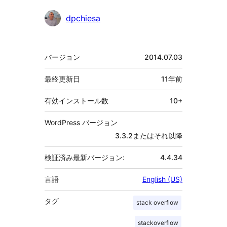
貢
dpchiesa
献
者
メ
バージョン
2014.07.03
タ
最終更新日
11年
前
有効インストール数
10+
WordPress バージョン
3.3.2またはそれ以降
検証済み最新バージョン:
4.4.34
言語
English (US)
タグ
stack overflow
stackoverflow