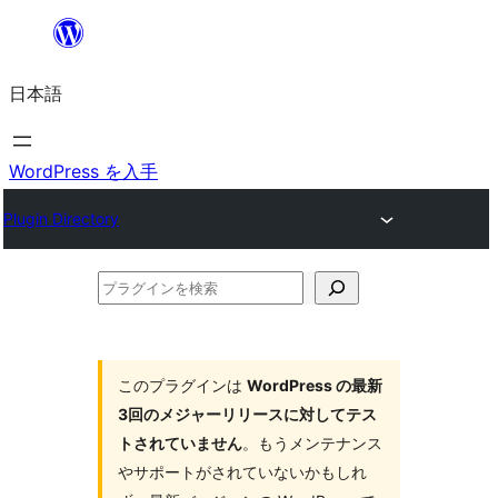
内
容
日本語
を
ス
キ
WordPress を入手
ッ
Plugin Directory
プ
プ
ラ
グ
イ
このプラグインは
WordPress の最新
3回のメジャーリリースに対してテス
ン
トされていません
。もうメンテナンス
を
やサポートがされていないかもしれ
検