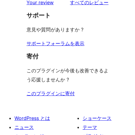
ー
を
ュ
Your review
すべてのレビュー
ビ
レ
星
見
ー
ュ
ビ
サポート
レ
る
ー
ュ
ビ
意見や質問がありますか ?
ー
ュ
ー
サポートフォーラムを表示
寄付
このプラグインが今後も改善できるよ
う応援しませんか ?
このプラグインに寄付
WordPress とは
ショーケース
ニュース
テーマ