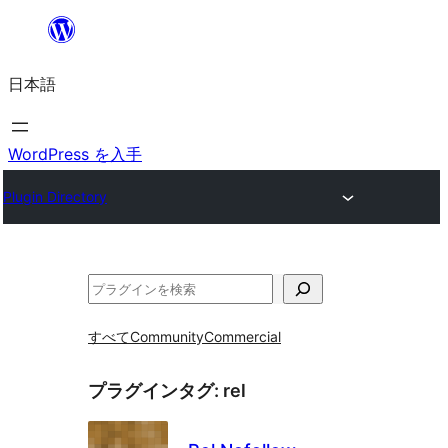
内
容
日本語
を
ス
キ
WordPress を入手
ッ
Plugin Directory
プ
検
索
すべて
Community
Commercial
プラグインタグ:
rel