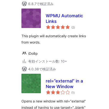
6.8.7で検証済み
WPMU Automatic
Links
個
(2
)
の
評
価
This plugin will automatically create links
from words.
iDo8p
有効インストール数: 10+
4.0.38で検証済み
rel=”external” in a
New Window
個
(1
)
の
評
価
Opens a new window with rel="external"
instead of having to use target="_blank"