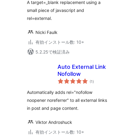
価
A target=_blank replacement using a
small piece of javascript and
rel=external.
Nicki Faulk
有効インストール数: 10+
5.2.25で検証済み
Auto External Link
Nofollow
個
(1
)
の
評
価
Automatically adds rel="nofollow
noopener noreferrer" to all external links
in post and page content.
Viktor Androshuck
有効インストール数: 10+