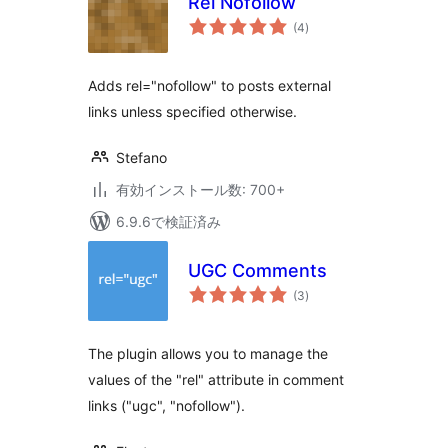
Rel Nofollow
個
(4
)
の
評
価
Adds rel="nofollow" to posts external
links unless specified otherwise.
Stefano
有効インストール数: 700+
6.9.6で検証済み
UGC Comments
個
(3
)
の
評
価
The plugin allows you to manage the
values of the "rel" attribute in comment
links ("ugc", "nofollow").