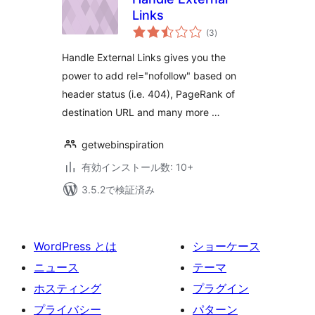
Links
個
(3
)
の
評
価
Handle External Links gives you the
power to add rel="nofollow" based on
header status (i.e. 404), PageRank of
destination URL and many more …
getwebinspiration
有効インストール数: 10+
3.5.2で検証済み
WordPress とは
ショーケース
ニュース
テーマ
ホスティング
プラグイン
プライバシー
パターン