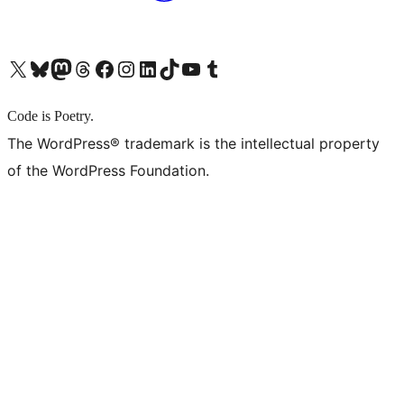
X (旧 Twitter) アカウントへ
Bluesky アカウントへ
Mastodon アカウントへ
Threads アカウントへ
Facebook ページへ
Instagram アカウントへ
LinkedIn アカウントへ
TikTok アカウントへ
YouTube チャンネルへ
Tumblr アカウントへ
Code is Poetry.
The WordPress® trademark is the intellectual property
of the WordPress Foundation.