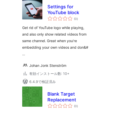
Settings for
YouTube block
個
(0
)
の
評
価
Get rid of YouTube logo while playing,
and also only show related videos from
same channel. Great when you're
embedding your own videos and don&#
…
Johan Jonk Stenström
有効インストール数: 10+
6.4.9で検証済み
Blank Target
Replacement
個
(0
)
の
評