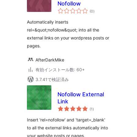
Nofollow
個
(0
)
の
評
価
Automatically inserts
rel=&quot;nofollow&quot; into all the
external links on your wordpress posts or
pages.
AfterDarkMike
有効インストール数: 60+
3.7.41で検証済み
Nofollow External
Link
個
(1
)
の
評
価
Insert 'rel=nofollow' and 'target=_blank'
to all the external links automatically into
your website posts or pages.