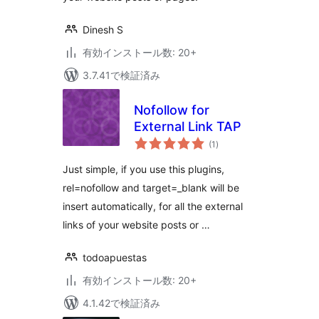
Dinesh S
有効インストール数: 20+
3.7.41で検証済み
Nofollow for
External Link TAP
個
(1
)
の
評
価
Just simple, if you use this plugins,
rel=nofollow and target=_blank will be
insert automatically, for all the external
links of your website posts or …
todoapuestas
有効インストール数: 20+
4.1.42で検証済み