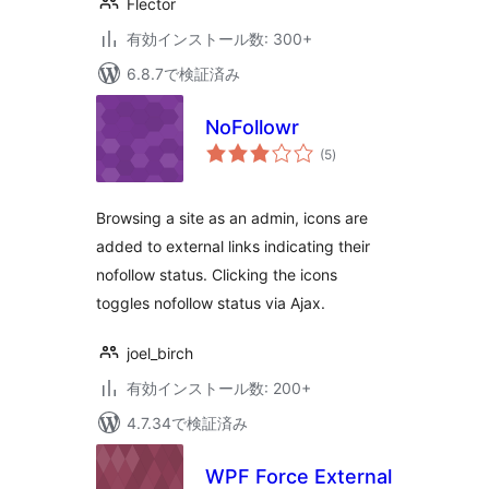
Flector
有効インストール数: 300+
6.8.7で検証済み
NoFollowr
個
(5
)
の
評
価
Browsing a site as an admin, icons are
added to external links indicating their
nofollow status. Clicking the icons
toggles nofollow status via Ajax.
joel_birch
有効インストール数: 200+
4.7.34で検証済み
WPF Force External