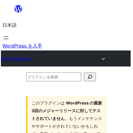
内
容
日本語
を
ス
キ
WordPress を入手
ッ
Plugin Directory
プ
プ
ラ
グ
イ
このプラグインは
WordPress の最新
3回のメジャーリリースに対してテス
ン
トされていません
。もうメンテナンス
を
やサポートがされていないかもしれ
検