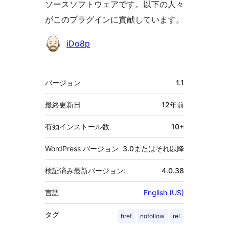
ソースソフトウェアです。以下の人々
がこのプラグインに貢献しています。
貢
iDo8p
献
者
メ
バージョン
1.1
タ
最終更新日
12年
前
有効インストール数
10+
WordPress バージョン
3.0またはそれ以降
検証済み最新バージョン:
4.0.38
言語
English (US)
タグ
href
nofollow
rel