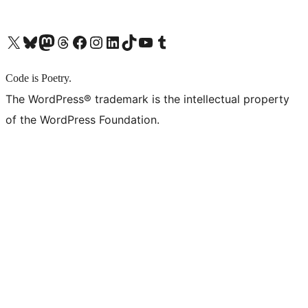
X (旧 Twitter) アカウントへ
Bluesky アカウントへ
Mastodon アカウントへ
Threads アカウントへ
Facebook ページへ
Instagram アカウントへ
LinkedIn アカウントへ
TikTok アカウントへ
YouTube チャンネルへ
Tumblr アカウントへ
Code is Poetry.
The WordPress® trademark is the intellectual property
of the WordPress Foundation.