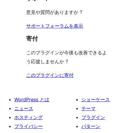
る
ー
ュ
ビ
意見や質問がありますか ?
ー
ュ
ー
サポートフォーラムを表示
寄付
このプラグインが今後も改善できるよ
う応援しませんか ?
このプラグインに寄付
WordPress とは
ショーケース
ニュース
テーマ
ホスティング
プラグイン
プライバシー
パターン