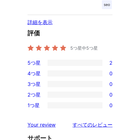
seo
詳細を表示
評価
5つ星中
5
つ星
5つ星
2
2
4つ星
0
5-
0
3つ星
0
星
4-
0
2つ星
0
レ
星
3-
0
ビ
1つ星
0
レ
星
2-
0
ュ
ビ
レ
星
1-
ー
を
ュ
Your review
すべてのレビュー
ビ
レ
星
見
ー
ュ
ビ
サポート
レ